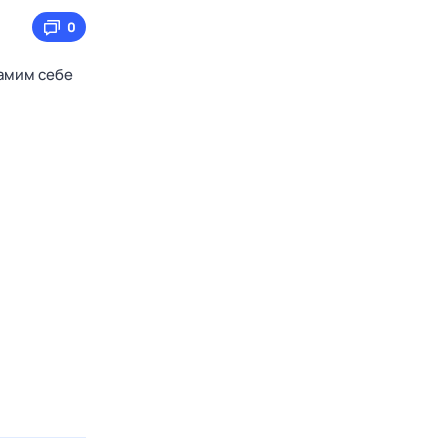
0
амим себе
н