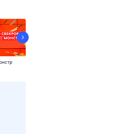
онстр
Давай рaзвeдёмся!
Обмен домам
Сегодня в 04:55
Dомашний
8 авг, сб в 08:1