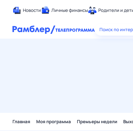
Новости
Личные финансы
Родители и дет
Здоровье
Поиск по инте
Развлечен
Дом и уют
Спорт
Карьера
Авто
Технологи
Жизненные
Сберегаем
Гороскопы
Главная
Моя программа
Премьеры недели
Вых