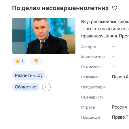
По делам несовершеннолетних
Внутрисемейные сложн
— всё это рано или п
правонарушения. Прогр
—
Актеры:
—
Композитор:
1
—
Режиссеры:
Реалити-шоу
Павел А
Ведущие:
Общество
—
Продюссеры:
16
+
—
Сценаристы:
Россия
Страна:
Право Т
Продакшн: