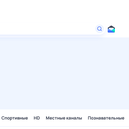
Спортивные
HD
Местные каналы
Познавательные