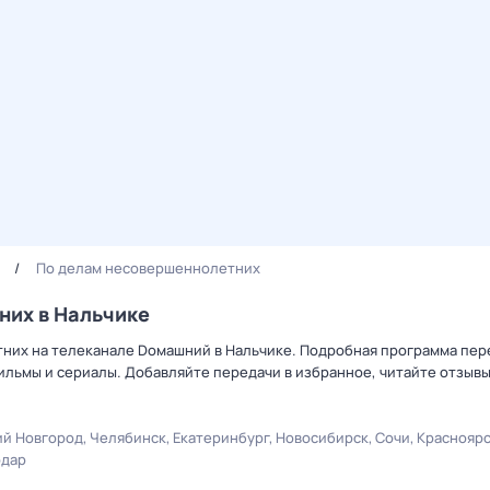
й
По делам несовершеннолетних
них в Нальчике
них на телеканале Dомашний в Нальчике. Подробная программа пере
льмы и сериалы. Добавляйте передачи в избранное, читайте отзыв
й Новгород
Челябинск
Екатеринбург
Новосибирск
Сочи
Краснояр
одар