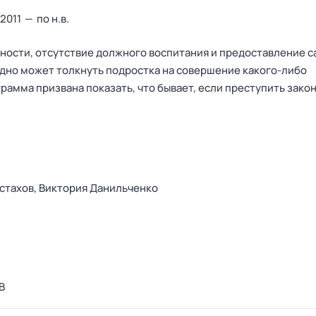
2011
—
по н.в.
ости, отсутствие должного воспитания и предоставление с
оздно может толкнуть подростка на совершение какого-либо
амма призвана показать, что бывает, если преступить зако
стахов,
Виктория Данильченко
В