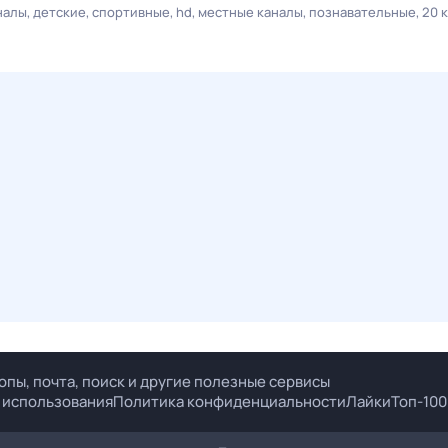
налы
детские
спортивные
hd
местные каналы
познавательные
20 
опы, почта, поиск и другие полезные сервисы
 использования
Политика конфиденциальности
Лайки
Топ-100