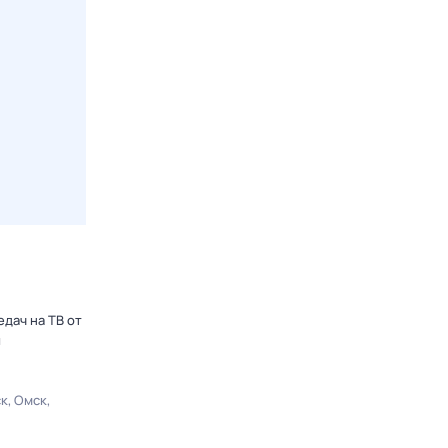
дач на ТВ от
ы
ск
Омск