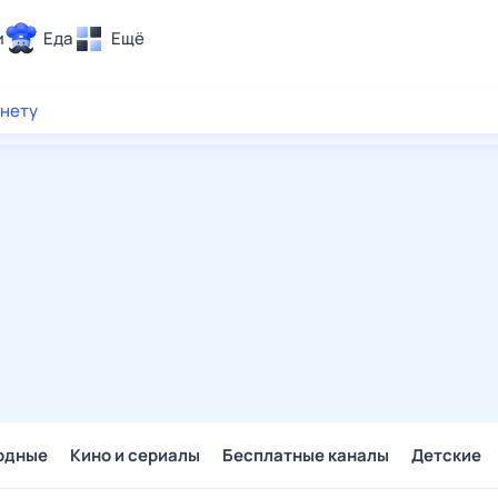
и
Еда
Ещё
Почта
рнету
ия и отдых
Поиск
Погода
ТВ-программа
и и тренды
 ситуации
 вместе
Помощь
одные
Кино и сериалы
Бесплатные каналы
Детские