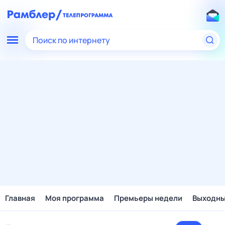
Поиск по интернету
Главная
Моя программа
Премьеры недели
Выходн