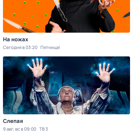
На ножах
Сегодня в 03:20
Пятница!
Слепая
9 авг, вс в 09:00
ТВ 3