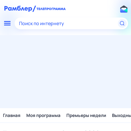
Поиск по интернету
Главная
Моя программа
Премьеры недели
Выходн