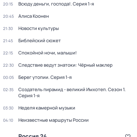
Всюду деньги, господа!
. Серия 1-я
20:15
Алиса Коонен
20:45
Новости культуры
21:30
Библейский сюжет
21:45
Спокойной ночи, малыши!
22:15
Следствие ведут знатоки: Чёрный маклер
22:30
Берег утопии
. Серия 1-я
00:05
Создатель пирамид - великий Имхотеп
. Сезон 1
.
02:35
Серия 1-я
Неделя камерной музыки
03:30
Неизвестные маршруты России
04:10
Россия 24