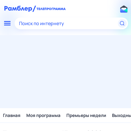
Поиск по интернету
Главная
Моя программа
Премьеры недели
Выходн