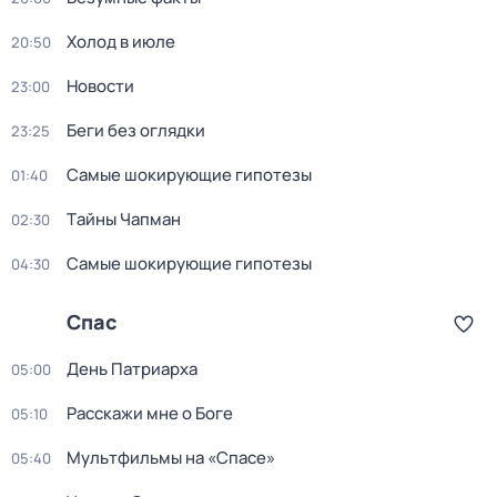
Холод в июле
20:50
Новости
23:00
Беги без оглядки
23:25
Самые шoкиpующие гипотезы
01:40
Тaйны Чапман
02:30
Самые шoкиpующие гипотезы
04:30
Спас
Дeнь Патриаpха
05:00
Расскажи мне о Боге
05:10
Мультфильмы на «Спасе»
05:40