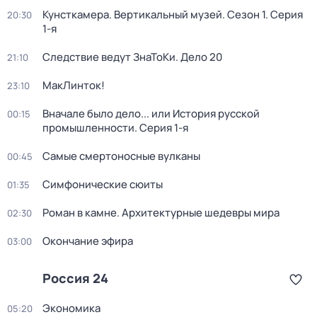
Кунсткамера. Вертикальный музей
. Сезон 1
. Серия
20:30
1-я
Следствие ведут ЗнаТоКи. Дело 20
21:10
МакЛинток!
23:10
Вначале было дело... или История русской
00:15
промышленности
. Серия 1-я
Самые смертоносные вулканы
00:45
Симфонические сюиты
01:35
Роман в камне. Архитектурные шедевры мира
02:30
Окончание эфира
03:00
Россия 24
Экономика
05:20