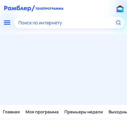
Поиск по интернету
Главная
Моя программа
Премьеры недели
Выходн