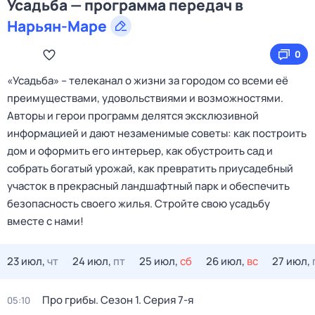
Усадьба — программа передач в
Нарьян-Маре
0
«Усадьба» – телеканал о жизни за городом со всеми её
преимуществами, удовольствиями и возможностями.
Авторы и герои программ делятся эксклюзивной
информацией и дают незаменимые советы: как построить
дом и оформить его интерьер, как обустроить сад и
собрать богатый урожай, как превратить приусадебный
участок в прекрасный ландшафтный парк и обеспечить
безопасность своего жилья. Cтройте свою усадьбу
вместе с нами!
23 июл,
чт
24 июл,
пт
25 июл,
сб
26 июл,
вс
27 июл,
Про грибы
. Сезон 1
. Серия 7-я
05:10