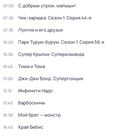
С добрым утром, малыши!
07:00
Чик-зарядка
. Сезон 1
. Серия 44-я
07:30
Лунтик и его друзья
07:35
Парк Турум-бурум
. Сезон 1
. Серия 56-я
10:20
Супер Крылья. Суперкоманда
10:30
Тима и Тома
10:45
Джи-Джи Бонд: Супергонщик
13:00
Инфинити Надо
13:15
Барбоскины
13:45
Мой брат — монстр
16:30
Край Бебис
16:45