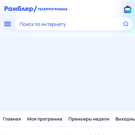
Поиск по интернету
Главная
Моя программа
Премьеры недели
Выходн