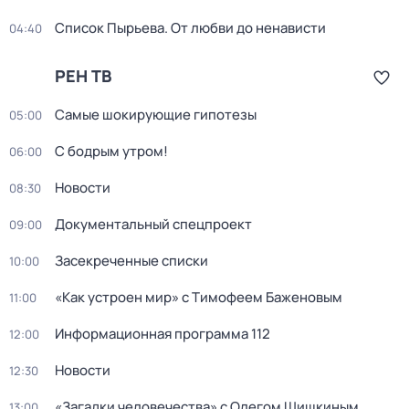
Список Пырьева. От любви до ненависти
04:40
РЕН ТВ
Самые шoкиpующие гипотезы
05:00
С бодрым утром!
06:00
Новости
08:30
Документальный спецпроект
09:00
Зacекрeченные cписки
10:00
«Как устроен мир» с Тимофеем Баженовым
11:00
Информационная программа 112
12:00
Новости
12:30
«Загадки человечества» с Олегом Шишкиным
13:00