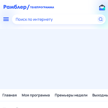
Поиск по интернету
Главная
Моя программа
Премьеры недели
Выходн