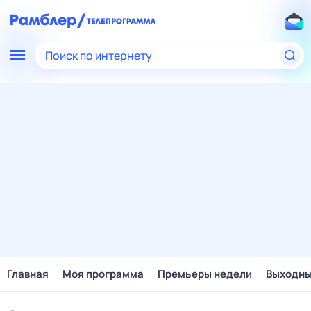
Поиск по интернету
Главная
Моя программа
Премьеры недели
Выходн