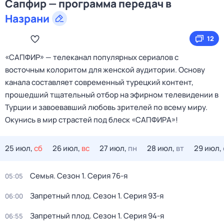
Сапфир — программа передач в
Назрани
12
«САПФИР» — телеканал популярных сериалов с
восточным колоритом для женской аудитории. Основу
канала составляет современный турецкий контент,
прошедший тщательный отбор на эфирном телевидении в
Турции и завоевавший любовь зрителей по всему миру.
Окунись в мир страстей под блеск «САПФИРА»!
25 июл,
сб
26 июл,
вс
27 июл,
пн
28 июл,
вт
29 июл,
Семья
. Сезон 1
. Серия 76-я
05:05
Запретный плод
. Сезон 1
. Серия 93-я
06:00
Запретный плод
. Сезон 1
. Серия 94-я
06:55