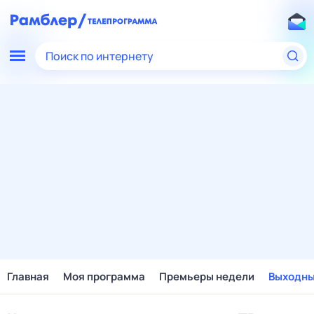
Поиск по интернету
Главная
Моя программа
Премьеры недели
Выходн