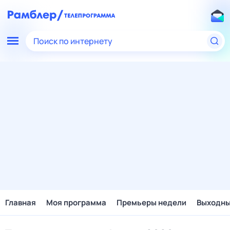
Поиск по интернету
Главная
Моя программа
Премьеры недели
Выходн