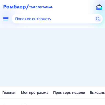
Поиск по интернету
Главная
Моя программа
Премьеры недели
Выходн