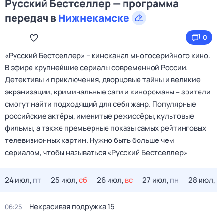
Русский Бестселлер — программа
передач в
Нижнекамске
0
«Русский Бестселлер» – киноканал многосерийного кино.
В эфире крупнейшие сериалы современной России.
Детективы и приключения, дворцовые тайны и великие
экранизации, криминальные саги и кинороманы – зрители
смогут найти подходящий для себя жанр. Популярные
российские актёры, именитые режиссёры, культовые
фильмы, а также премьерные показы самых рейтинговых
телевизионных картин. Нужно быть больше чем
сериалом, чтобы называться «Русский Бестселлер»
24 июл,
пт
25 июл,
сб
26 июл,
вс
27 июл,
пн
28 июл,
Некрасивая подружка 15
06:25