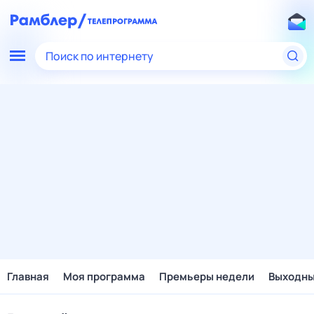
Поиск по интернету
Главная
Моя программа
Премьеры недели
Выходн