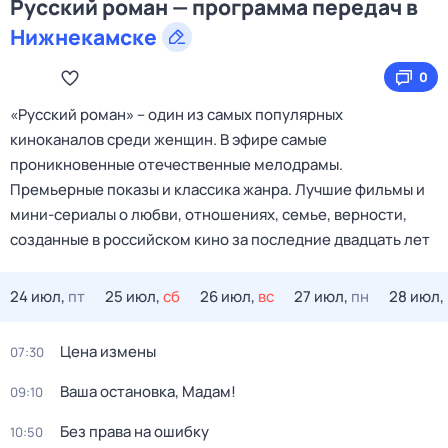
Русский роман — программа передач в
Нижнекамске
0
«Русский роман» – один из самых популярных
киноканалов среди женщин. В эфире самые
проникновенные отечественные мелодрамы.
Премьерные показы и классика жанра. Лучшие фильмы и
мини-сериалы о любви, отношениях, семье, верности,
созданные в российском кино за последние двадцать лет
24 июл,
пт
25 июл,
сб
26 июл,
вс
27 июл,
пн
28 июл,
Цена измены
07:30
Ваша остановка, Мадам!
09:10
Без права на ошибку
10:50