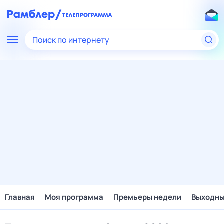
Поиск по интернету
Главная
Моя программа
Премьеры недели
Выходн