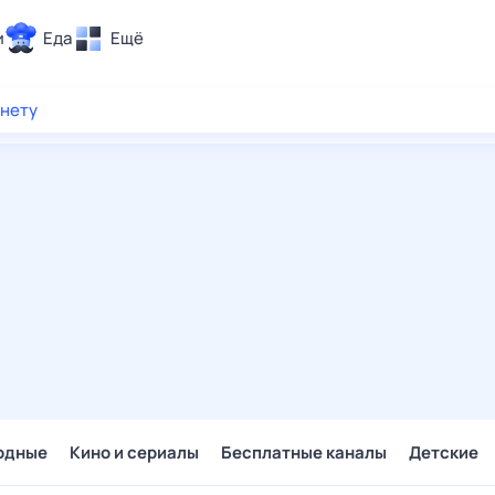
и
Еда
Ещё
Почта
рнету
ия и отдых
Поиск
Погода
ТВ-программа
и и тренды
 ситуации
 вместе
Помощь
одные
Кино и сериалы
Бесплатные каналы
Детские