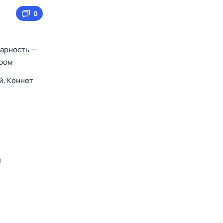
0
нарность —
ором
й,
Кеннет
й