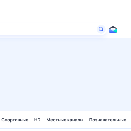
Спортивные
HD
Местные каналы
Познавательные