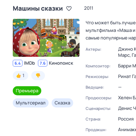
Машины сказки
2011
Что может быть лучше
мультфильма «Маша и 
самые популярные наро
Джино 
Актеры:
Марс,
Г
IMDb
Кинопоиск
6.4
7.6
Барри М
Композитор:
1
Ринат Г
Режиссеры:
—
Ведущие:
Премьера
Хелен Б
Продюссеры:
Мультсериал
Сказка
Денис Ч
Сценаристы:
Россия
Страна:
Анимак
Продакшн: