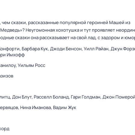
, чем сказки, рассказанные популярной героиней Машей из
Медведь»? Неугомонная хохотушка и тут проявляет неорди
дные сказки она рассказывает на свой лад, с задором и юм
Конфорти,
Барбара Кук,
Джоди Бенсон,
Уилл Райан,
Джун Форэ
ари Имхофф
анилоу,
Уильям Росс
азизов
литц,
Дон Блут,
Расселл Боланд,
Гари Голдман,
Джон Померо
ервяцов,
Нина Иманова,
Вадим Жук
корд