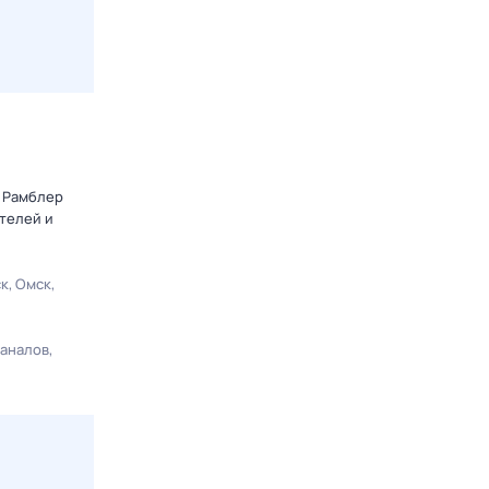
т Рамблер
телей и
ск
Омск
каналов