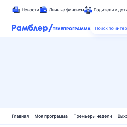
Новости
Личные финансы
Родители и дет
Здоровье
Поиск по инте
Развлечен
Дом и уют
Спорт
Карьера
Авто
Технологи
Жизненные
Сберегаем
Гороскопы
Главная
Моя программа
Премьеры недели
Вых