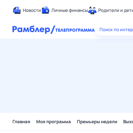
Новости
Личные финансы
Родители и дет
Здоровье
Поиск по инте
Развлечен
Дом и уют
Спорт
Карьера
Авто
Технологи
Жизненные
Сберегаем
Гороскопы
Главная
Моя программа
Премьеры недели
Вых