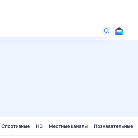
Спортивные
HD
Местные каналы
Познавательные