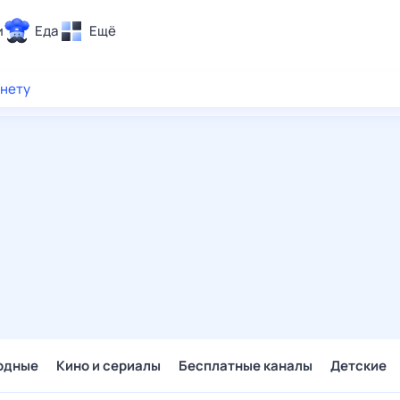
и
Еда
Ещё
Почта
рнету
ия и отдых
Поиск
Погода
ТВ-программа
и и тренды
 ситуации
 вместе
Помощь
одные
Кино и сериалы
Бесплатные каналы
Детские