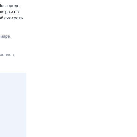
Новгороде,
втра и на
об смотреть
амара
каналов