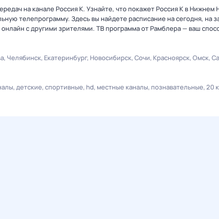
редач на канале Россия К. Узнайте, что покажет Россия К в Нижнем 
ную телепрограмму. Здесь вы найдете расписание на сегодня, на за
онлайн с другими зрителями. ТВ программа от Рамблера — ваш спос
ва
Челябинск
Екатеринбург
Новосибирск
Сочи
Красноярск
Омск
С
налы
детские
спортивные
hd
местные каналы
познавательные
20 