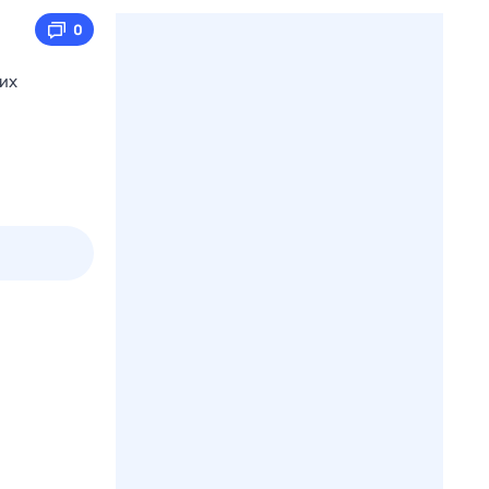
0
их
пт
1 авг,
сб
2 авг,
вс
3 авг,
пн
4 авг,
вт
Вчера
Сегод