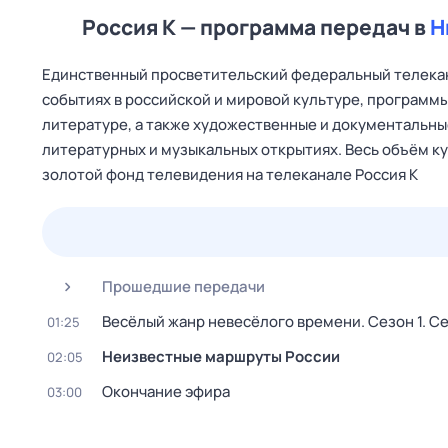
Россия К — программа передач в
Н
Единственный просветительский федеральный телекан
событиях в российской и мировой культуре, программы
литературе, а также художественные и документальные
литературных и музыкальных открытиях. Весь объём кул
золотой фонд телевидения на телеканале Россия К
23 июл,
чт
24 июл,
пт
25 июл,
сб
26 июл,
вс
Прошедшие передачи
Весёлый жанр невесёлого времени
. Сезон 1
. С
01:25
Неизвестные маршруты России
02:05
Окончание эфира
03:00