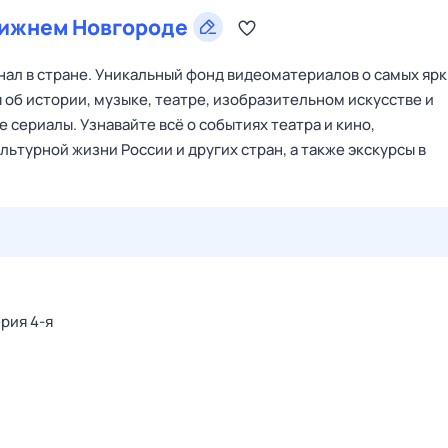
ижнем Новгороде
ал в стране. Уникальный фонд видеоматериалов о самых ярк
 об истории, музыке, театре, изобразительном искусстве и
 сериалы. Узнавайте всё о событиях театра и кино,
ьтурной жизни России и других стран, а также экскурсы в
27 июл,
пн
28 июл,
вт
29 июл,
ср
30 июл,
чт
31 июл,
ерия 4-я