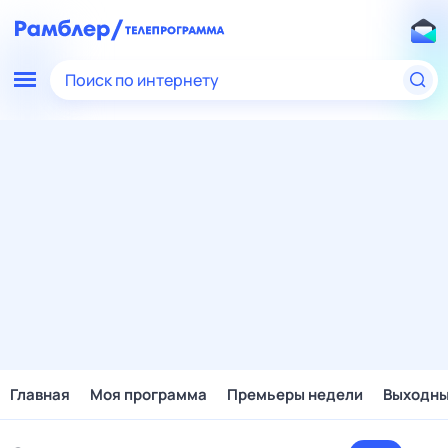
Поиск по интернету
Главная
Моя программа
Премьеры недели
Выходн