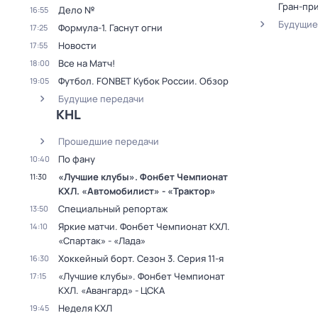
Гран-при
Дело №
16:55
Будущие
Формула-1. Гаснут огни
17:25
Новости
17:55
Все на Матч!
18:00
Футбол. FONBET Кубок России. Обзор
19:05
Будущие передачи
KHL
Прошедшие передачи
По фану
10:40
«Лучшие клубы». Фонбет Чемпионат
11:30
КХЛ. «Автомобилист» - «Трактор»
Специальный репортаж
13:50
Яркие матчи. Фонбет Чемпионат КХЛ.
14:10
«Спартак» - «Лада»
Хоккейный борт
. Сезон 3
. Серия 11-я
16:30
«Лучшие клубы». Фонбет Чемпионат
17:15
КХЛ. «Авангард» - ЦСКА
Неделя КХЛ
19:45