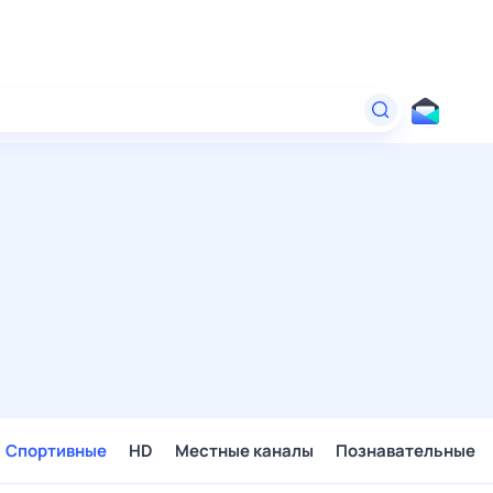
Спортивные
HD
Местные каналы
Познавательные