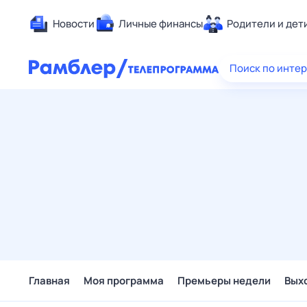
Новости
Личные финансы
Родители и дет
Здоровье
Поиск по инте
Развлечен
Дом и уют
Спорт
Карьера
Авто
Технологи
Жизненные
Сберегаем
Гороскопы
Главная
Моя программа
Премьеры недели
Вых