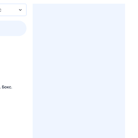
с
пт
1 авг,
сб
2 авг,
вс
3 авг,
пн
4 авг,
вт
Вчера
Сегод
 Бокс.