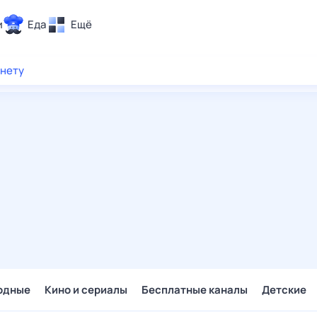
и
Еда
Ещё
Почта
рнету
ия и отдых
Поиск
Погода
ТВ-программа
и и тренды
 ситуации
 вместе
Помощь
одные
Кино и сериалы
Бесплатные каналы
Детские