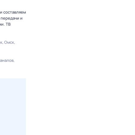
 и составляем
 передачи и
и. ТВ
ск
Омск
каналов