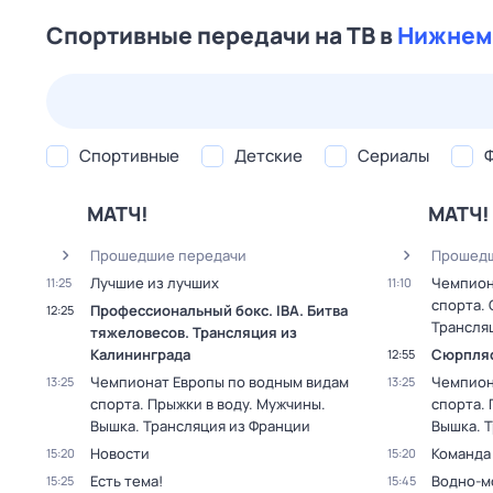
Спортивные передачи на ТВ в
Нижнем
23 июл,
чт
24 июл,
пт
25 июл,
сб
26 июл,
вс
Спортивные
Детские
Сериалы
МАТЧ!
МАТЧ!
Прошедшие передачи
Прошедш
Лучшие из лучших
Чемпион
11:25
11:10
спорта. 
Профессиональный бокс. IBA. Битва
12:25
Трансля
тяжеловесов. Трансляция из
Калининграда
Сюрпля
12:55
Чемпионат Европы по водным видам
Чемпион
13:25
13:25
спорта. Прыжки в воду. Мужчины.
спорта. 
Вышка. Трансляция из Франции
Вышка. 
Новости
Команда
15:20
15:20
Есть тема!
Водно-м
15:25
15:45