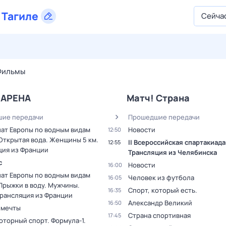
 Тагиле
Сейча
27 июл,
пн
28 июл,
вт
29 июл,
ср
30 июл,
чт
31 июл,
Фильмы
 АРЕНА
Матч! Страна
ие передачи
Прошедшие передачи
ат Европы по водным видам
Новости
12:50
Открытая вода. Женщины 5 км.
II Всероссийская спартакиада.
12:55
ция из Франции
Трансляция из Челябинска
с
Новости
16:00
ат Европы по водным видам
Человек из футбола
16:05
Прыжки в воду. Мужчины.
Спорт, который есть.
16:35
Трансляция из Франции
Александр Великий
16:50
 мечты
Страна спортивная
17:45
оторный спорт. Формула-1.