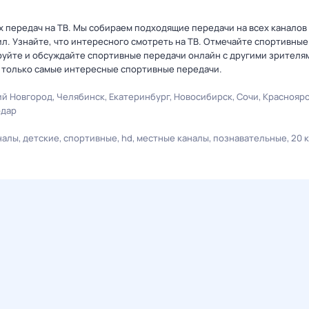
передач на ТВ. Мы собираем подходящие передачи на всех каналов
ил. Узнайте, что интересного смотреть на ТВ. Отмечайте спортивные
уйте и обсуждайте спортивные передачи онлайн с другими зрителям
у только самые интересные спортивные передачи.
й Новгород
Челябинск
Екатеринбург
Новосибирск
Сочи
Краснояр
одар
налы
детские
спортивные
hd
местные каналы
познавательные
20 