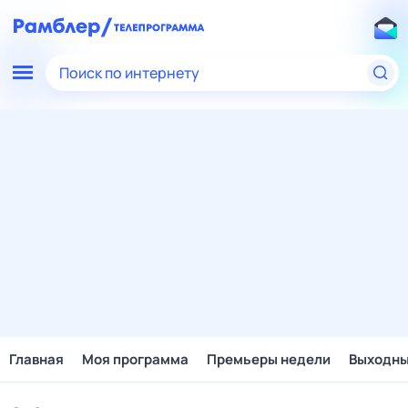
Поиск по интернету
Главная
Моя программа
Премьеры недели
Выходн