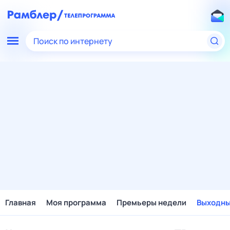
Поиск по интернету
Главная
Моя программа
Премьеры недели
Выходн