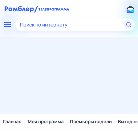
Поиск по интернету
Главная
Моя программа
Премьеры недели
Выходн