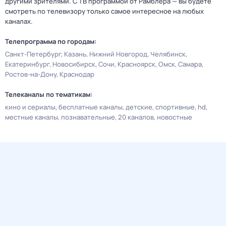
другими зрителями. С ТВ программой от Рамблера — вы будете
смотреть по телевизору только самое интересное на любых
каналах.
Телепрограмма по городам:
Санкт-Петербург
Казань
Нижний Новгород
Челябинск
Екатеринбург
Новосибирск
Сочи
Красноярск
Омск
Самара
Ростов-на-Дону
Краснодар
Телеканалы по тематикам:
кино и сериалы
бесплатные каналы
детские
спортивные
hd
местные каналы
познавательные
20 каналов
новостные