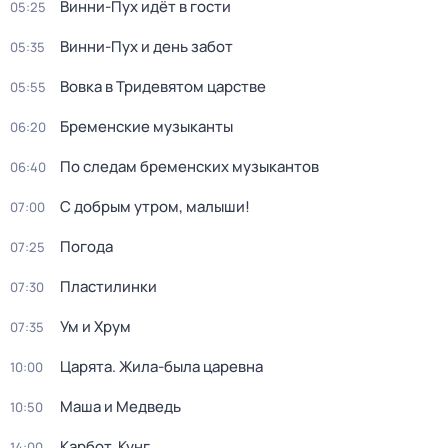
Винни-Пух идёт в гости
05:25
Винни-Пух и день забот
05:35
Вовка в Тридевятом царстве
05:55
Бременские музыканты
06:20
По следам бременских музыкантов
06:40
С добрым утром, малыши!
07:00
Погода
07:25
Пластилинки
07:30
Ум и Хрум
07:35
Царята. Жила-была царевна
10:00
Маша и Медведь
10:50
Карбот. Кунг
14:00