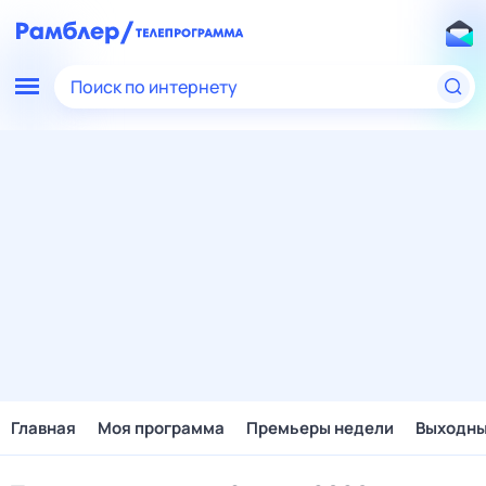
Поиск по интернету
Главная
Моя программа
Премьеры недели
Выходн