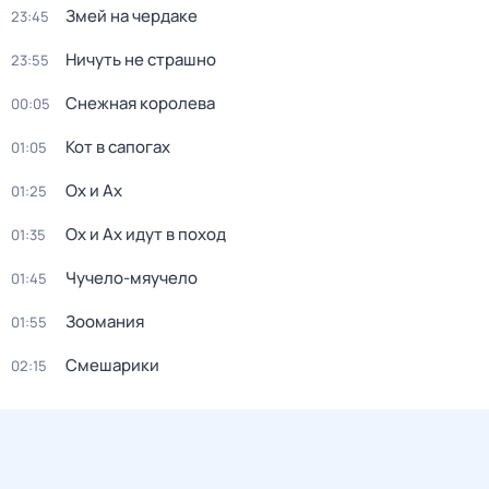
Змей на чердаке
23:45
Ничуть не страшно
23:55
Снежная королева
00:05
Кот в сапогах
01:05
Ох и Ах
01:25
Ох и Ах идут в поход
01:35
Чучело-мяучело
01:45
Зоомания
01:55
Смешарики
02:15