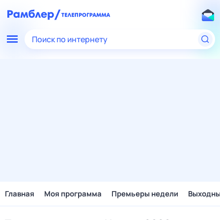
Поиск по интернету
Главная
Моя программа
Премьеры недели
Выходн