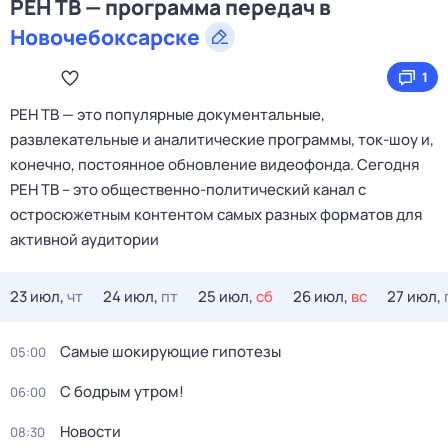
РЕН ТВ — программа передач в
Новочебоксарске
1
РЕН ТВ — это популярные документальные,
развлекательные и аналитические программы, ток-шоу и,
конечно, постоянное обновление видеофонда. Сегодня
РЕН ТВ – это общественно-политический канал с
остросюжетным контентом самых разных форматов для
активной аудитории
23 июл,
чт
24 июл,
пт
25 июл,
сб
26 июл,
вс
27 июл,
Самые шoкиpующие гипотезы
05:00
С бодрым утром!
06:00
Новости
08:30