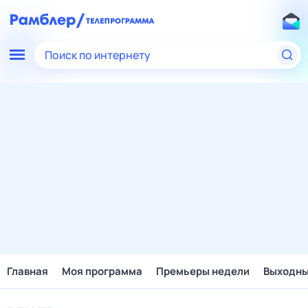
Поиск по интернету
Главная
Моя программа
Премьеры недели
Выходн