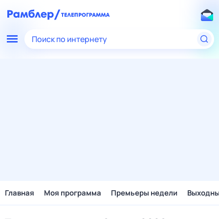
Поиск по интернету
Главная
Моя программа
Премьеры недели
Выходн