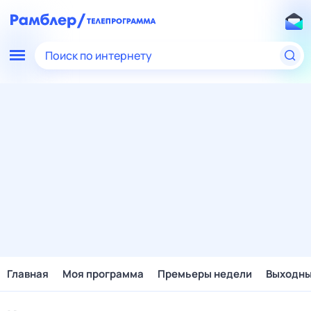
Поиск по интернету
Главная
Моя программа
Премьеры недели
Выходн