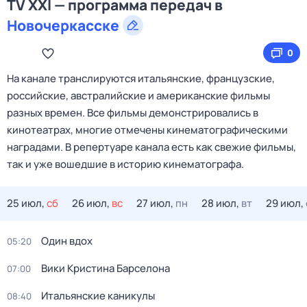
TV XXI — программа передач в
Новочеркасске
0
На канале транслируются итальянские, французские,
российские, австралийские и американские фильмы
разных времен. Все фильмы демонстрировались в
кинотеатрах, многие отмечены кинематографическими
наградами. В репертуаре канала есть как свежие фильмы,
так и уже вошедшие в историю кинематографа.
25 июл,
сб
26 июл,
вс
27 июл,
пн
28 июл,
вт
29 июл,
Один вдох
05:20
Вики Кристина Барселона
07:00
Итальянские каникулы
08:40