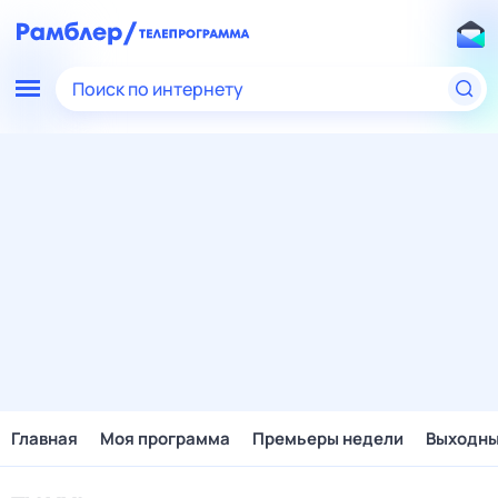
Поиск по интернету
Главная
Моя программа
Премьеры недели
Выходн