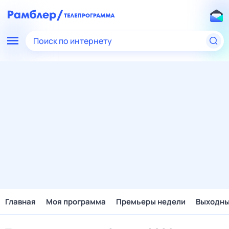
Поиск по интернету
Главная
Моя программа
Премьеры недели
Выходн