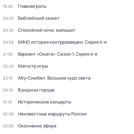
Главная роль
19:45
Библейский сюжет
20:05
Спокойной ночи, малыши!
20:30
КИНО история контрразведки
. Серия 4-я
20:50
Вариант «Омега»
. Сезон 1
. Серия 4-я
21:30
Магистр игры
22:45
Абу-Симбел. Восьмое чудо света
23:15
В родном городе
00:10
Исторические концерты
01:15
Неизвестные маршруты России
02:05
Окончание эфира
03:00