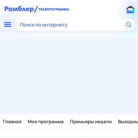
Поиск по интернету
Главная
Моя программа
Премьеры недели
Выходн