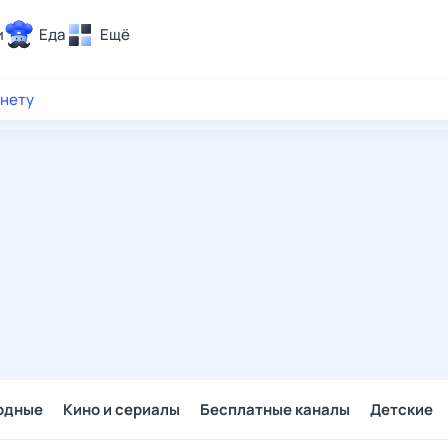
и
Еда
Ещё
Почта
рнету
ия и отдых
Поиск
Погода
ТВ-программа
и и тренды
 ситуации
 вместе
Помощь
одные
Кино и сериалы
Бесплатные каналы
Детские