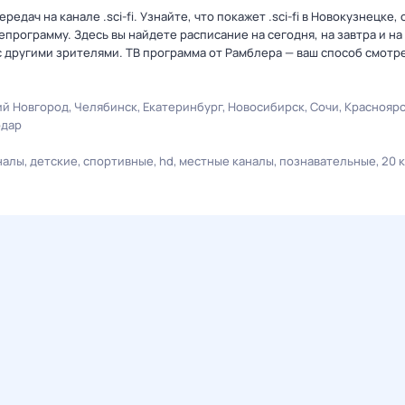
дач на канале .sci-fi. Узнайте, что покажет .sci-fi в Новокузнецке,
рограмму. Здесь вы найдете расписание на сегодня, на завтра и на
 другими зрителями. ТВ программа от Рамблера — ваш способ смотр
й Новгород
Челябинск
Екатеринбург
Новосибирск
Сочи
Краснояр
одар
налы
детские
спортивные
hd
местные каналы
познавательные
20 