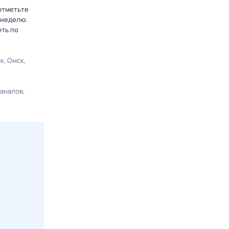
 отметьте
 неделю.
еть по
ск
Омск
каналов