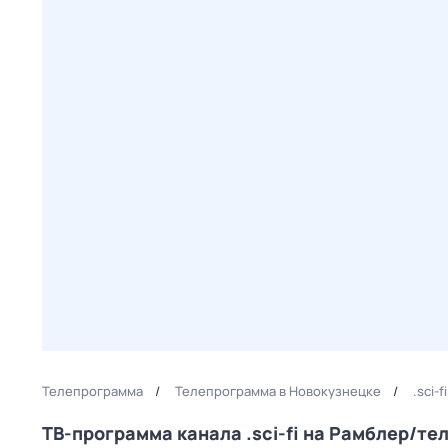
Телепрограмма
Телепрограмма в Новокузнецке
.sci-
ТВ-программа канала .sci-fi на Рамблер/т