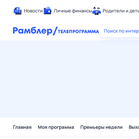
Новости
Личные финансы
Родители и дет
Здоровье
Поиск по инте
Развлечен
Дом и уют
Спорт
Карьера
Авто
Технологи
Жизненные
Сберегаем
Гороскопы
Главная
Моя программа
Премьеры недели
Вых