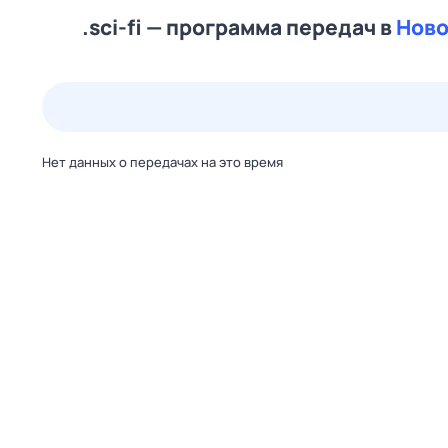
.sci-fi — программа передач в
Ново
22 июл,
ср
23 июл,
чт
24 июл,
пт
25 июл,
сб
Нет данных о передачах на это время