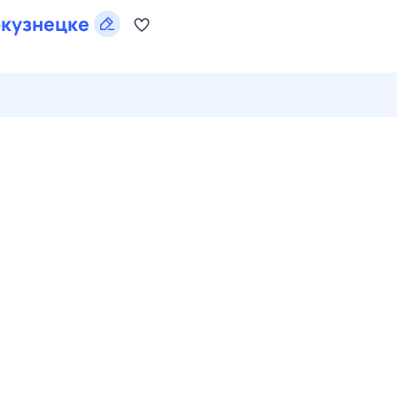
кузнецке
26 июл,
вс
27 июл,
пн
28 июл,
вт
29 июл,
ср
30 июл,