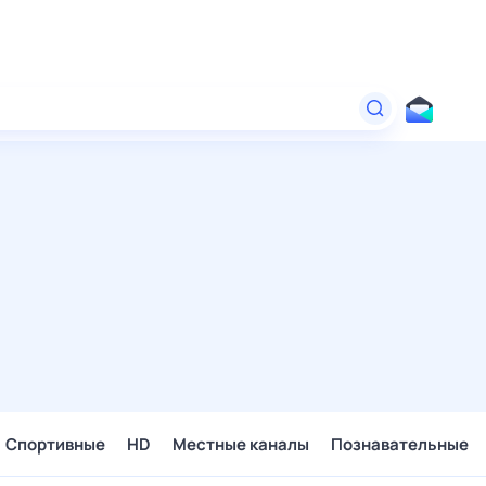
Спортивные
HD
Местные каналы
Познавательные