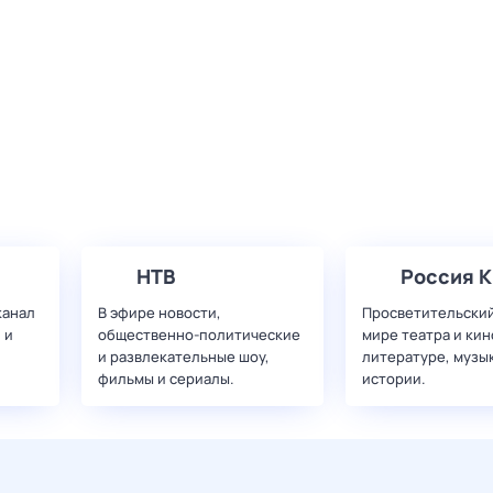
НТВ
Россия К
канал
В эфире новости,
Просветительский
 и
общественно-политические
мире театра и кин
и развлекательные шоу,
литературе, музы
фильмы и сериалы.
истории.