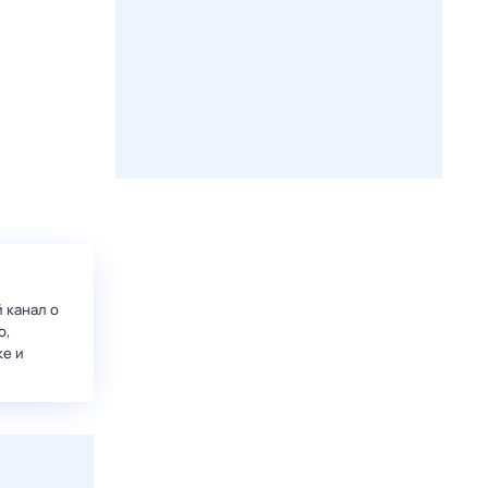
 канал о
о,
ке и