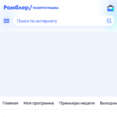
Поиск по интернету
Главная
Моя программа
Премьеры недели
Выходн