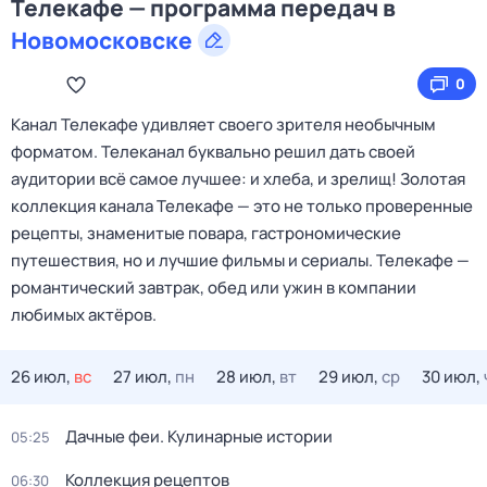
Телекафе — программа передач в
Новомосковске
0
Канал Телекафе удивляет своего зрителя необычным
форматом. Телеканал буквально решил дать своей
аудитории всё самое лучшее: и хлеба, и зрелищ! Золотая
коллекция канала Телекафе — это не только проверенные
рецепты, знаменитые повара, гастрономические
путешествия, но и лучшие фильмы и сериалы. Телекафе —
романтический завтрак, обед или ужин в компании
любимых актёров.
26 июл,
вс
27 июл,
пн
28 июл,
вт
29 июл,
ср
30 июл,
Дачные феи. Кулинарные истории
05:25
Коллекция рецептов
06:30