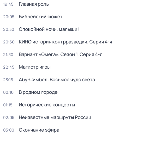
Главная роль
19:45
Библейский сюжет
20:05
Спокойной ночи, малыши!
20:30
КИНО история контрразведки
. Серия 4-я
20:50
Вариант «Омега»
. Сезон 1
. Серия 4-я
21:30
Магистр игры
22:45
Абу-Симбел. Восьмое чудо света
23:15
В родном городе
00:10
Исторические концерты
01:15
Неизвестные маршруты России
02:05
Окончание эфира
03:00