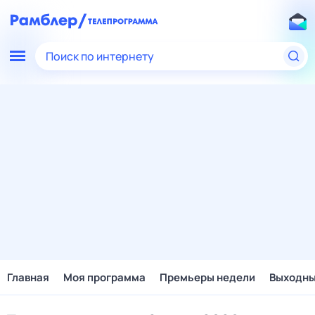
Поиск по интернету
Главная
Моя программа
Премьеры недели
Выходн