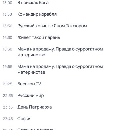
В поисках Бога
13:00
Командир корабля
13:30
Русский ковчег с Яном Таксюром
15:30
Живёт такой парень
16:30
Мама на продажу. Правда о сyрpогатном
18:30
материнстве
Мама на продажу. Правда о сyрpогатном
19:55
материнстве
Бесогон TV
21:25
Русский мир
22:35
Дeнь Патриаpха
23:35
София
23:45