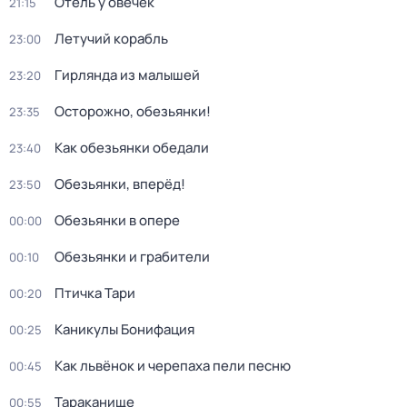
Отель у овечек
21:15
Летучий корабль
23:00
Гирлянда из малышей
23:20
Осторожно, обезьянки!
23:35
Как обезьянки обедали
23:40
Обезьянки, вперёд!
23:50
Обезьянки в опере
00:00
Обезьянки и грабители
00:10
Птичка Тари
00:20
Каникулы Бонифация
00:25
Как львёнок и черепаха пели песню
00:45
Тараканище
00:55