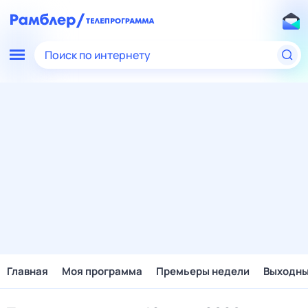
Поиск по интернету
Главная
Моя программа
Премьеры недели
Выходн