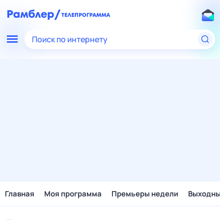
Поиск по интернету
Главная
Моя программа
Премьеры недели
Выходн