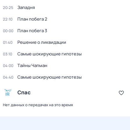
Западня
20:25
План побега 2
22:10
План побега 3
00:00
Решение о ликвидации
01:40
Самые шoкиpующие гипотезы
03:10
Тaйны Чапман
04:00
Самые шoкиpующие гипотезы
04:40
Спас
Нет данных о передачах на это время