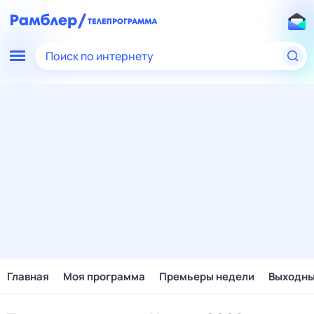
Поиск по интернету
Главная
Моя программа
Премьеры недели
Выходн