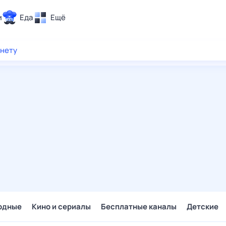
и
Еда
Ещё
Почта
рнету
ия и отдых
Поиск
Погода
ТВ-программа
и и тренды
 ситуации
 вместе
Помощь
одные
Кино и сериалы
Бесплатные каналы
Детские