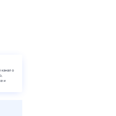
 канал о
о,
ке и