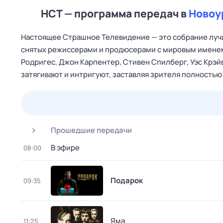
НСТ — программа передач в
Новоу
Настоящее Страшное Телевидение — это собрание лучш
снятых режиссерами и продюсерами с мировым именем,
Родригес, Джон Карпентер, Стивен Спилберг, Уэс Крэйв
затягивают и интригуют, заставляя зрителя полностью
26 июл,
вс
27 июл,
пн
28 июл,
вт
29 июл,
ср
Прошедшие передачи
В эфире
08:00
Подарок
09:35
Яма
11:25