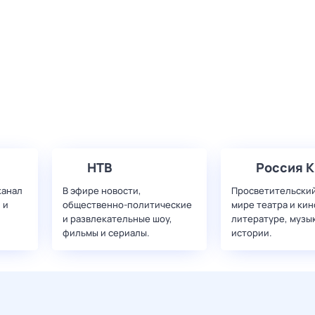
НТВ
Россия К
канал
В эфире новости,
Просветительский
 и
общественно-политические
мире театра и кин
и развлекательные шоу,
литературе, музы
фильмы и сериалы.
истории.