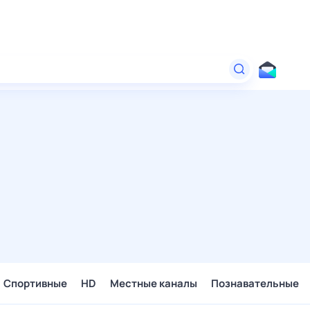
Спортивные
HD
Местные каналы
Познавательные