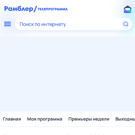
Поиск по интернету
Главная
Моя программа
Премьеры недели
Выходн