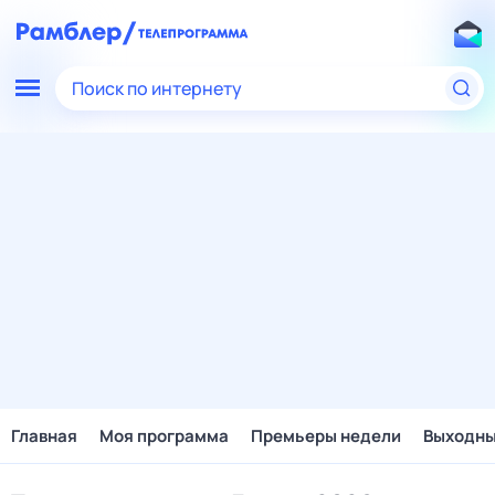
Поиск по интернету
Главная
Моя программа
Премьеры недели
Выходн