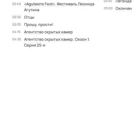
Легенда
02:35
«Aguteens Fest». Фестиваль Леонида
22:40
Окончан
03:00
Агутина
Отцы
00:55
Прошу, прости!
02:35
Агентство скрытых камер
04:15
Агентство скрытых камер
. Сезон 1
.
04:30
Серия 25-я