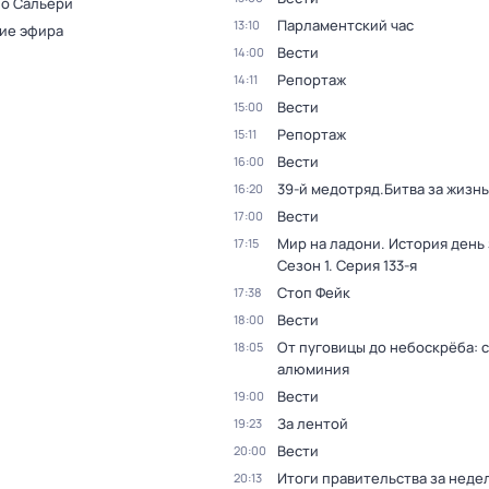
 о Сальери
Парламентский час
13:10
ие эфира
Вести
14:00
Репортаж
14:11
Вести
15:00
Репортаж
15:11
Вести
16:00
39-й медотряд.Битва за жизнь
16:20
Вести
17:00
Мир на ладони. История день
17:15
Сезон 1
. Серия 133-я
Стоп Фейк
17:38
Вести
18:00
От пуговицы до небоскрёба: 
18:05
алюминия
Вести
19:00
За лентой
19:23
Вести
20:00
Итоги правительства за неде
20:13