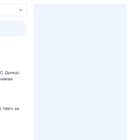
3 авг,
пн
4 авг,
вт
5 авг,
ср
6 авг,
чт
Вчера
Сегодня
C. Дрикус
маева.
. Матч за