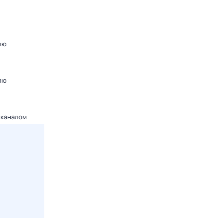
лю
лю
 каналом