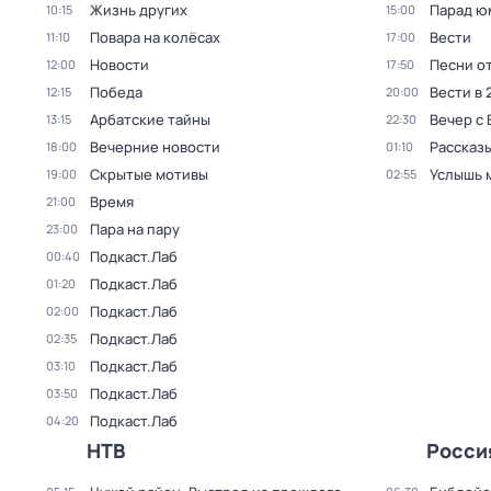
Жизнь других
Парад ю
10:15
15:00
Повара на колёсах
Вести
11:10
17:00
Новости
Песни о
12:00
17:50
Победа
Вести в 
12:15
20:00
Арбатские тайны
Вечер с
13:15
22:30
Вечерние новости
Рассказы
18:00
01:10
Скрытые мотивы
Услышь 
19:00
02:55
Время
21:00
Пара на пару
23:00
Подкаст.Лаб
00:40
Подкаст.Лаб
01:20
Подкаст.Лаб
02:00
Подкаст.Лаб
02:35
Подкаст.Лаб
03:10
Подкаст.Лаб
03:50
Подкаст.Лаб
04:20
НТВ
Росси