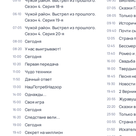
Чужой район. Выстрел из прошлого
.
Библейс
05:15
06:30
Сезон 4
. Серия 18-я
Сказки 
07:05
Чужой район. Выстрел из прошлого
.
06:10
Только 
08:05
Сезон 4
. Серия 19-я
Историч
09:10
Чужой район. Выстрел из прошлого
.
07:05
Почти с
09:40
Сезон 4
. Серия 20-я
Страна 
12:05
Сегодня
08:00
Бессмер
12:45
У нас выигрывают!
08:20
Ромео и
13:40
Сегодня
10:00
Свадьба
16:00
Первая передача
10:20
Твердын
18:00
Чудо техники
11:00
Песня не
18:45
Дачный ответ
11:50
Новости
19:30
НашПотребНадзор
13:00
2 Верник
19:45
Однажды...
14:00
Журавуш
20:55
Своя игра
15:00
Сказки 
22:20
Сегодня
16:00
Только 
23:50
Следствие вели...
16:20
Страна 
00:55
Сегодня
19:00
Искател
01:50
Секрет на миллион
19:40