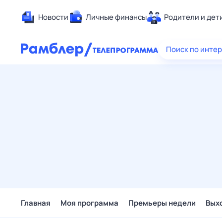
Новости
Личные финансы
Родители и дет
Здоровье
Поиск по инте
Развлечен
Дом и уют
Спорт
Карьера
Авто
Технологи
Жизненные
Сберегаем
Гороскопы
Главная
Моя программа
Премьеры недели
Вых