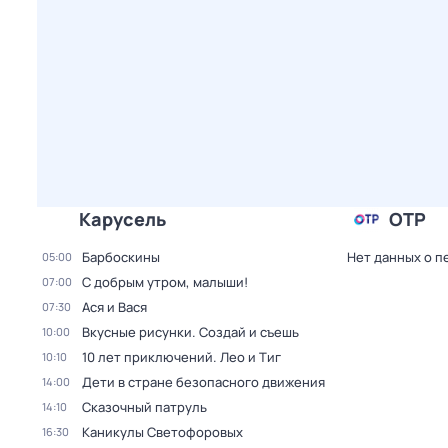
Карусель
ОТР
Барбоскины
Нет данных о п
05:00
С добрым утром, малыши!
07:00
Ася и Вася
07:30
Вкусные рисунки. Создай и съешь
10:00
10 лет приключений. Лео и Тиг
10:10
Дети в стране безопасного движения
14:00
Сказочный патруль
14:10
Каникулы Светофоровых
16:30