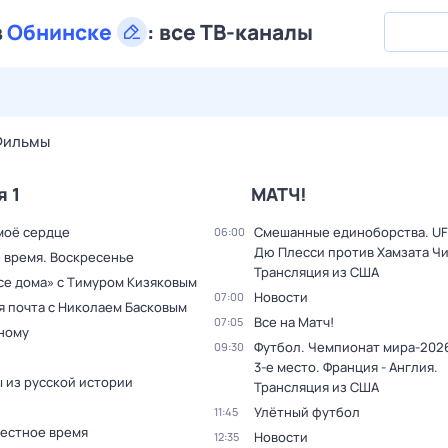
в
Обнинске
:
все ТВ-каналы
29 июл,
ср
30 июл,
чт
31 июл,
пт
1 авг,
сб
2 авг,
вс
Фильмы
я 1
МАТЧ!
моё сердце
Смешанные единоборства. UF
06:00
Дю Плесси против Хамзата Чи
 время. Воскресенье
Трансляция из США
все дома» с Тимуром Кизяковым
Новости
07:00
я почта с Николаем Басковым
Все на Матч!
07:05
дному
Футбол. Чемпионат мира-2026
09:30
3-е место. Франция - Англия.
 из русской истории
Трансляция из США
Улётный футбол
11:45
Местное время
Новости
12:35