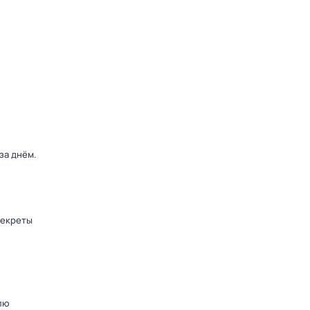
 за днём
.
секреты
лю