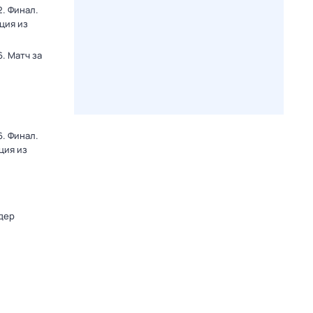
. Финал.
ция из
. Матч за
. Финал.
ция из
дер