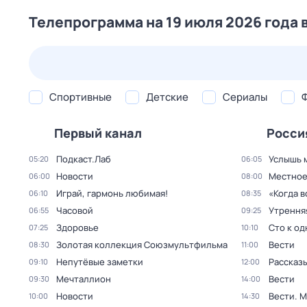
Телепрограмма на 19 июля 2026 года 
25 июл,
сб
26 июл,
вс
27 июл,
пн
28 июл,
вт
Спортивные
Детские
Сериалы
Первый канал
Росси
Подкаст.Лаб
Услышь 
05:20
06:05
Новости
Местное
06:00
08:00
Играй, гармонь любимая!
«Когда 
06:10
08:35
Часовой
Утрення
06:55
09:25
Здоровье
Сто к о
07:25
10:10
Золотая коллекция Союзмультфильма
Вести
08:30
11:00
Непутёвые заметки
Рассказы
09:10
12:00
Мечталлион
Вести
09:30
14:00
Новости
Вести. 
10:00
14:30