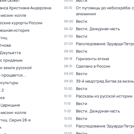
кий сюжет
Вести
05:00
Ганса Христиана Андерсена
От пуговицы до небоскрёба: 
05:10
алюминия
в мюзик-холле
Вести
06:00
еские курорты России
Вести. Дежурная часть
06:22
мешная история
Вести
07:00
птиц
Расследование Эдуарда Петр
07:03
тнова
Вести
08:00
 Джульетта
Горизонты атома
08:18
 с приданым
Сделано в России
08:31
и земли русской
Вести
09:00
 прощается...
39-й медотряд.Битва за жизнь
09:20
 культуры
Вести
10:00
 2
Рассказы из русской истории
10:10
ка
Вести
11:10
в Царицыне
Вести. Дежурная часть
11:22
в мюзик-холле
Вести
12:00
птиц
. Серия 28-я
Расследование Эдуарда Петр
12:03
и
Вести
13:00