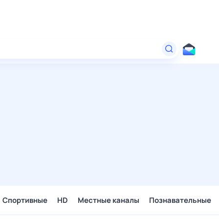
Спортивные
HD
Местные каналы
Познавательные