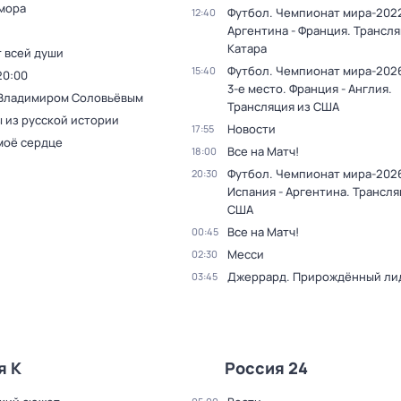
мора
Футбол. Чемпионат мира-2022
12:40
Аргентина - Франция. Трансля
Катара
т всей души
Футбол. Чемпионат мира-2026
15:40
20:00
3-е место. Франция - Англия.
 Владимиром Соловьёвым
Трансляция из США
 из русской истории
Новости
17:55
моё сердце
Все на Матч!
18:00
Футбол. Чемпионат мира-2026
20:30
Испания - Аргентина. Трансля
США
Все на Матч!
00:45
Месси
02:30
Джеррард. Прирождённый ли
03:45
я К
Россия 24