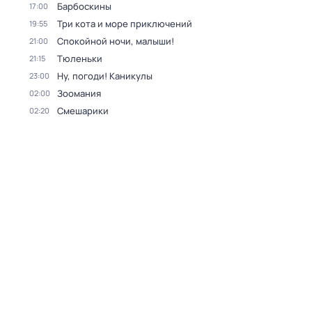
Барбоскины
17:00
Три кота и море приключений
19:55
Спокойной ночи, малыши!
21:00
Тюленьки
21:15
Ну, погоди! Каникулы
23:00
Зоомания
02:00
Смешарики
02:20