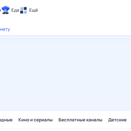
и
Еда
Ещё
Почта
рнету
ия и отдых
Поиск
Погода
ТВ-программа
и и тренды
 ситуации
 вместе
Помощь
одные
Кино и сериалы
Бесплатные каналы
Детские