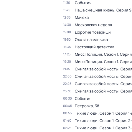
События
11:30
Наша смешная жизнь
. Серия 9
11:45
Мачеха
12:35
Московская неделя
14:30
Дорогие товарищи
15:00
Охота на маньяка
15:50
Настоящий детектив
16:35
Мисс Полиция
. Сезон 1
. Серия
17:25
Мисс Полиция
. Сезон 1
. Серия
19:20
Сжигая за собой мосты
. Серия
21:15
Сжигая за собой мосты
. Серия
22:00
Сжигая за собой мосты
. Серия
22:45
Сжигая за собой мосты
. Серия
23:30
События
00:30
Петровка, 38
00:45
Тихие люди
. Сезон 1
. Серия 1-
00:55
Тихие люди
. Сезон 1
. Серия 2
01:40
Тихие люди
. Сезон 1
. Серия 3-
02:25