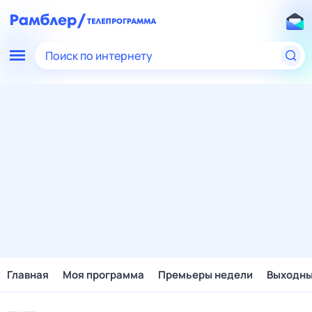
Поиск по интернету
Главная
Моя программа
Премьеры недели
Выходн