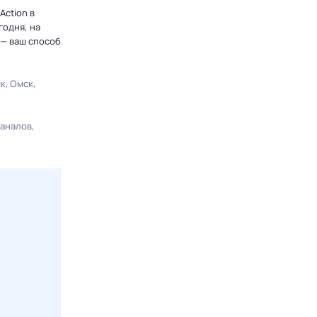
Action в
годня, на
 — ваш способ
ск
Омск
каналов