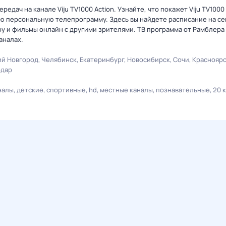
дач на канале Viju TV1000 Action. Узнайте, что покажет Viju TV1000 
ю персональную телепрограмму. Здесь вы найдете расписание на се
оу и фильмы онлайн с другими зрителями. ТВ программа от Рамблера
аналах.
й Новгород
Челябинск
Екатеринбург
Новосибирск
Сочи
Краснояр
одар
налы
детские
спортивные
hd
местные каналы
познавательные
20 