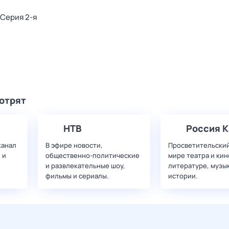
. Серия 2-я
мотрят
НТВ
Россия К
канал
В эфире новости,
Просветительский
 и
общественно-политические
мире театра и кин
и развлекательные шоу,
литературе, музы
фильмы и сериалы.
истории.