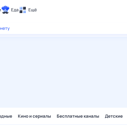
и
Еда
Ещё
Почта
рнету
ия и отдых
Поиск
Погода
ТВ-программа
и и тренды
 ситуации
 вместе
Помощь
одные
Кино и сериалы
Бесплатные каналы
Детские