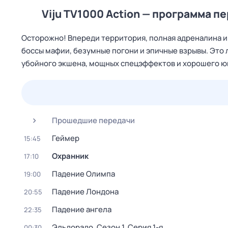
Viju TV1000 Action — программа п
Осторожно! Впереди территория, полная адреналина и 
боссы мафии, безумные погони и эпичные взрывы. Это 
убойного экшена, мощных спецэффектов и хорошего юмо
23 июл,
чт
24 июл,
пт
25 июл,
сб
26 июл,
вс
Прошедшие передачи
Геймер
15:45
Охранник
17:10
Падение Олимпа
19:00
Падение Лондона
20:55
Падение ангела
22:35
Эльдорадо
. Сезон 1
. Серия 1-я
00:30