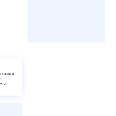
 канал о
о,
ке и