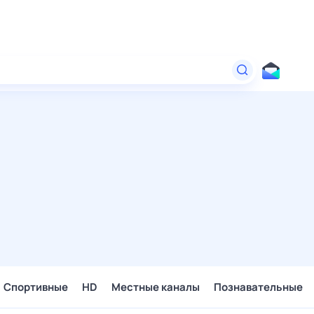
Спортивные
HD
Местные каналы
Познавательные