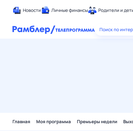
Новости
Личные финансы
Родители и дет
Здоровье
Поиск по инте
Развлечен
Дом и уют
Спорт
Карьера
Авто
Технологи
Жизненные
Сберегаем
Гороскопы
Главная
Моя программа
Премьеры недели
Вых