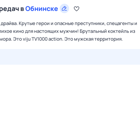
ередач в
Обнинске
драйва. Крутые герои и опасные преступники, спецагенты и
лихое кино для настоящих мужчин! Брутальный коктейль из
ра. Это viju TV1000 action. Это мужская территория.
27 июл,
пн
28 июл,
вт
29 июл,
ср
30 июл,
чт
31 июл,