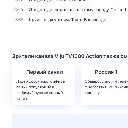
Эльдорадо: дорога к золотому городу
. Сезон 1
02:10
Круиз по джунглям: Тайна Вальверде
03:35
Зрители канала Viju TV1000 Action также с
Первый канал
Россия 1
Лидер российского эфира,
Общероссийский теле
самый популярный и
с новостями, фильмами
любимый русскоязычный
ток-шоу.
канал.