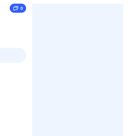
0
пт
1 авг,
сб
2 авг,
вс
3 авг,
пн
4 авг,
вт
Вчера
Сегод