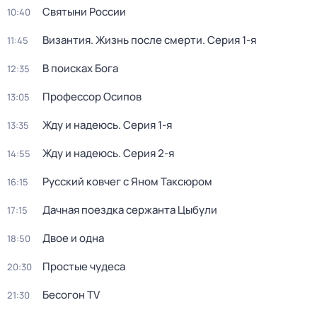
Святыни России
10:40
Византия. Жизнь после смерти
. Серия 1-я
11:45
В поисках Бога
12:35
Профессор Осипов
13:05
Жду и нaдeюсь
. Серия 1-я
13:35
Жду и нaдeюсь
. Серия 2-я
14:55
Русский ковчег с Яном Таксюром
16:15
Дачная поездка сержанта Цыбули
17:15
Двое и одна
18:50
Простые чудеса
20:30
Бесогон TV
21:30