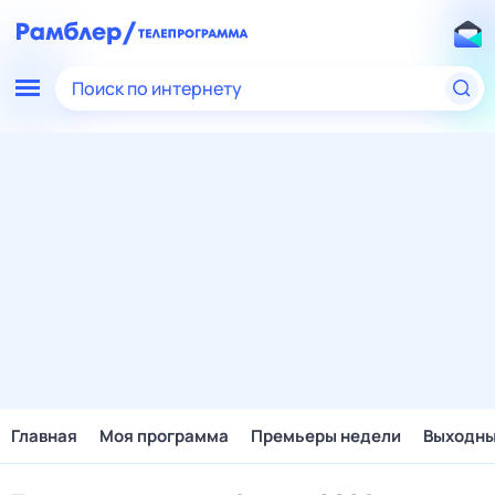
Поиск по интернету
Главная
Моя программа
Премьеры недели
Выходн