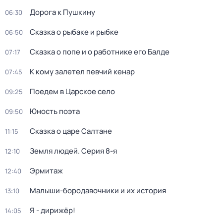
Дорога к Пушкину
06:30
Сказка о рыбаке и рыбке
06:50
Сказка о попе и о работнике его Балде
07:17
К кому залетел певчий кенар
07:45
Поедем в Царское село
09:25
Юность поэта
09:50
Сказка о царе Салтане
11:15
Земля людей
. Серия 8-я
12:10
Эрмитаж
12:40
Малыши-бородавочники и их история
13:10
Я - дирижёр!
14:05