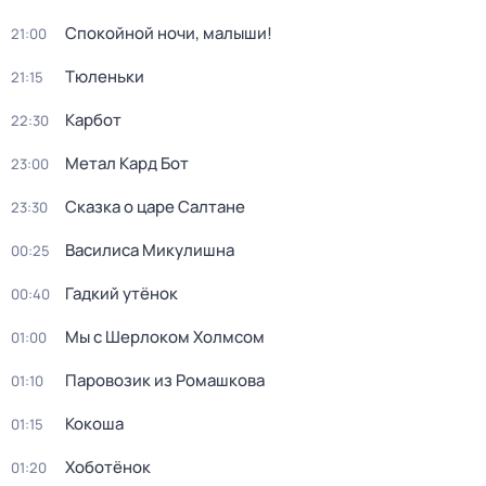
Спокойной ночи, малыши!
21:00
Тюленьки
21:15
Карбот
22:30
Метал Кард Бот
23:00
Сказка о царе Салтане
23:30
Василиса Микулишна
00:25
Гадкий утёнок
00:40
Мы с Шерлоком Холмсом
01:00
Паровозик из Ромашкова
01:10
Кокоша
01:15
Хоботёнок
01:20