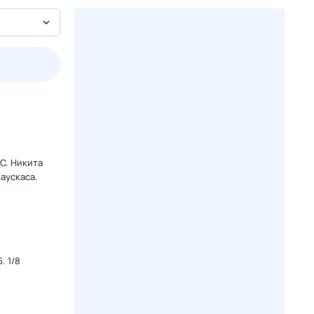
пт
1 авг,
сб
2 авг,
вс
3 авг,
пн
4 авг,
вт
Вчера
Сегод
C. Никита
аускаса.
. 1/8