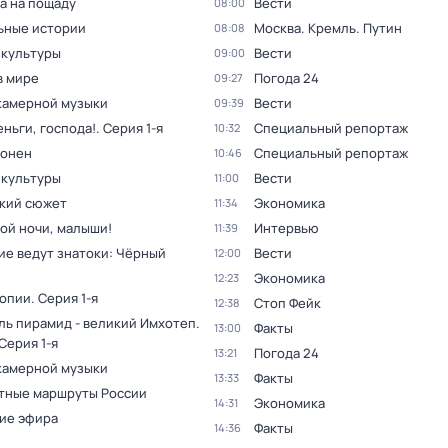
а на пощаду
Вести
08:00
ьные истории
Москва. Кремль. Путин
08:08
 культуры
Вести
09:00
в мире
Погода 24
09:27
камерной музыки
Вести
09:39
ньги, господа!
. Серия 1-я
Специальный репортаж
10:32
оонен
Специальный репортаж
10:46
 культуры
Вести
11:00
кий сюжет
Экономика
11:34
ой ночи, малыши!
Интервью
11:39
ие ведут знатоки: Чёрный
Вести
12:00
Экономика
12:23
топии
. Серия 1-я
Стоп Фейк
12:38
ль пирамид - великий Имхотеп
.
Факты
13:00
 Серия 1-я
Погода 24
13:21
камерной музыки
Факты
13:33
тные маршруты России
Экономика
14:31
ие эфира
Факты
14:36