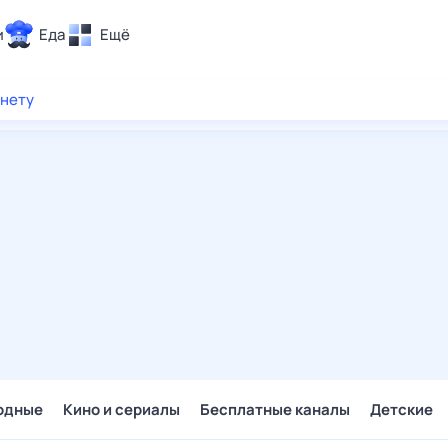
и
Еда
Ещё
Почта
рнету
ия и отдых
Поиск
Погода
ТВ-программа
и и тренды
 ситуации
 вместе
Помощь
одные
Кино и сериалы
Бесплатные каналы
Детские