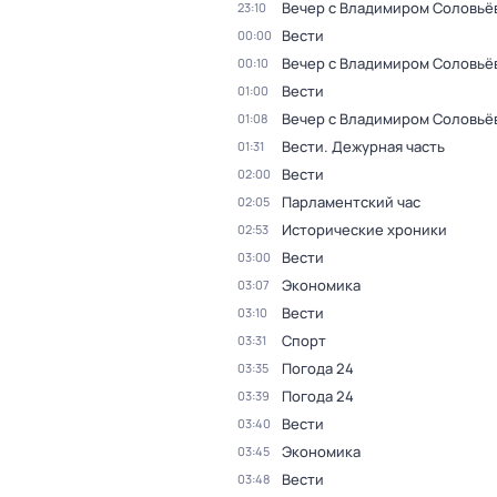
Вечер с Владимиром Соловьё
23:10
Вести
00:00
Вечер с Владимиром Соловьё
00:10
Вести
01:00
Вечер с Владимиром Соловьё
01:08
Вести. Дежурная часть
01:31
Вести
02:00
Парламентский час
02:05
Исторические хроники
02:53
Вести
03:00
Экономика
03:07
Вести
03:10
Спорт
03:31
Погода 24
03:35
Погода 24
03:39
Вести
03:40
Экономика
03:45
Вести
03:48