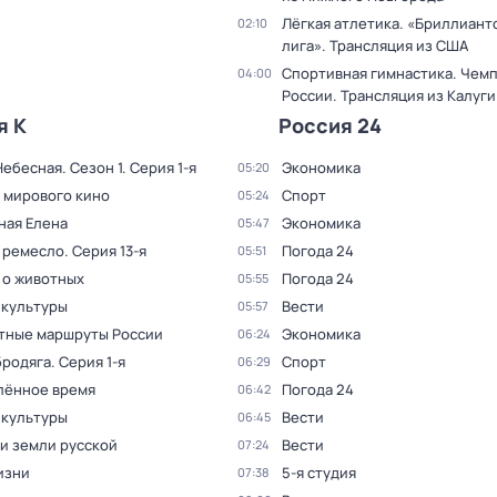
Лёгкая атлетика. «Бриллиант
02:10
лига». Трансляция из США
Спортивная гимнастика. Чем
04:00
России. Трансляция из Калуги
я К
Россия 24
Небесная
. Сезон 1
. Серия 1-я
Экономика
05:20
 мирового кино
Спорт
05:24
ная Елена
Экономика
05:47
 ремесло
. Серия 13-я
Погода 24
05:51
 о животных
Погода 24
05:55
 культуры
Вести
05:57
тные маршруты России
Экономика
06:24
бродяга
. Серия 1-я
Спорт
06:29
лённое время
Погода 24
06:42
 культуры
Вести
06:45
и земли русской
Вести
07:24
изни
5-я студия
07:38