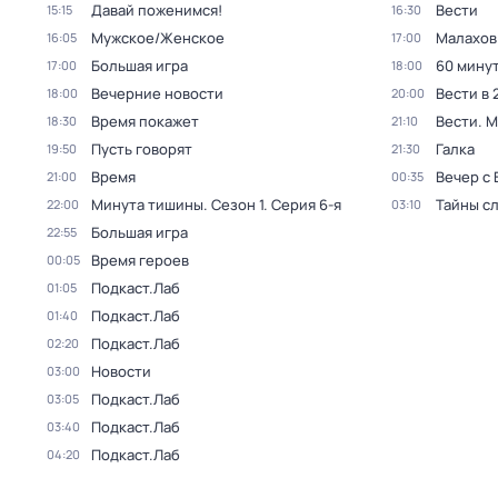
Давай поженимся!
Вести
15:15
16:30
Мужское/Женское
Малахов
16:05
17:00
Большая игра
60 мину
17:00
18:00
Вечерние новости
Вести в 
18:00
20:00
Время покажет
Вести. 
18:30
21:10
Пусть говорят
Галка
19:50
21:30
Время
Вечер с
21:00
00:35
Минута тишины
. Сезон 1
. Серия 6-я
Тайны с
22:00
03:10
Большая игра
22:55
Время героев
00:05
Подкаст.Лаб
01:05
Подкаст.Лаб
01:40
Подкаст.Лаб
02:20
Новости
03:00
Подкаст.Лаб
03:05
Подкаст.Лаб
03:40
Подкаст.Лаб
04:20