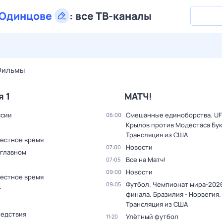
Одинцове
:
все ТВ-каналы
27 июл,
пн
28 июл,
вт
29 июл,
ср
30 июл,
чт
31 июл,
Фильмы
я 1
МАТЧ!
ссии
Смешанные единоборства. UF
06:00
Крылов против Модестаса Бук
Трансляция из США
Местное время
Новости
07:00
 главном
Все на Матч!
07:05
Новости
09:00
Местное время
Футбол. Чемпионат мира-2026
09:05
т
финала. Бразилия - Норвегия.
Трансляция из США
ледствия
Улётный футбол
11:20