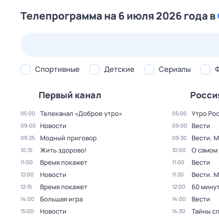
Телепрограмма на 6 июля 2026 года в
23 июл,
чт
24 июл,
пт
25 июл,
сб
26 июл,
вс
Спортивные
Детские
Сериалы
Первый канал
Росси
Телеканал «Доброе утро»
Утро Ро
05:00
05:00
Новости
Вести
09:00
09:00
Модный приговор
Вести. 
09:25
09:30
Жить здорово!
О самом
10:15
10:00
Время покажет
Вести
11:00
11:00
Новости
Вести. 
12:00
11:30
Время покажет
60 мину
12:15
12:00
Большая игра
Вести
14:00
14:00
Новости
Тайны с
15:00
14:30