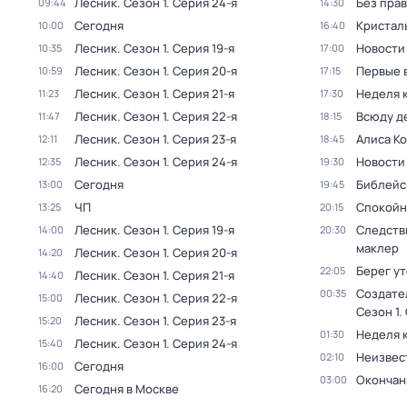
Лесник
. Сезон 1
. Серия 24-я
Без прав
09:44
14:30
Сегодня
Кристал
10:00
16:40
Лесник
. Сезон 1
. Серия 19-я
Новости
10:35
17:00
Лесник
. Сезон 1
. Серия 20-я
Первые 
10:59
17:15
Лесник
. Сезон 1
. Серия 21-я
Неделя 
11:23
17:30
Лесник
. Сезон 1
. Серия 22-я
Всюду де
11:47
18:15
Лесник
. Сезон 1
. Серия 23-я
Алиса К
12:11
18:45
Лесник
. Сезон 1
. Серия 24-я
Новости
12:35
19:30
Сегодня
Библейс
13:00
19:45
ЧП
Спокойн
13:25
20:15
Лесник
. Сезон 1
. Серия 19-я
Следств
14:00
20:30
маклер
Лесник
. Сезон 1
. Серия 20-я
14:20
Берег у
22:05
Лесник
. Сезон 1
. Серия 21-я
14:40
Создате
00:35
Лесник
. Сезон 1
. Серия 22-я
15:00
Сезон 1
.
Лесник
. Сезон 1
. Серия 23-я
15:20
Неделя 
01:30
Лесник
. Сезон 1
. Серия 24-я
15:40
Неизвес
02:10
Сегодня
16:00
Окончан
03:00
Сегодня в Москве
16:20