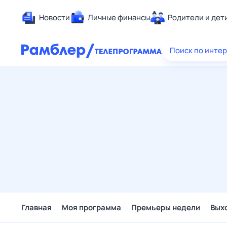
Новости
Личные финансы
Родители и дет
Здоровье
Поиск по инте
Развлечен
Дом и уют
Спорт
Карьера
Авто
Технологи
Жизненные
Сберегаем
Гороскопы
Главная
Моя программа
Премьеры недели
Вых