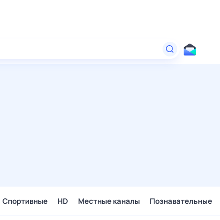
Спортивные
HD
Местные каналы
Познавательные