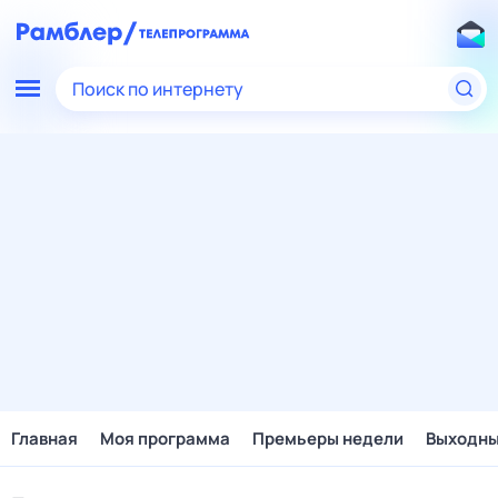
Поиск по интернету
Главная
Моя программа
Премьеры недели
Выходн