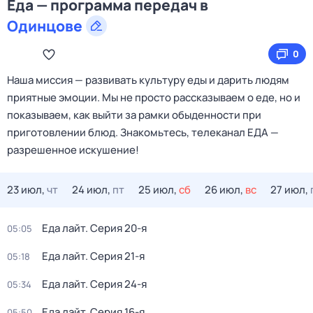
Еда — программа передач в
Одинцове
0
Наша миссия — развивать культуру еды и дарить людям
приятные эмоции. Мы не просто рассказываем о еде, но и
показываем, как выйти за рамки обыденности при
приготовлении блюд. Знакомьтесь, телеканал ЕДА —
разрешенное искушение!
23 июл,
чт
24 июл,
пт
25 июл,
сб
26 июл,
вс
27 июл,
Еда лайт
. Серия 20-я
05:05
Еда лайт
. Серия 21-я
05:18
Еда лайт
. Серия 24-я
05:34
Еда лайт
. Серия 16-я
05:50