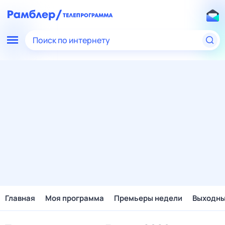
Поиск по интернету
Главная
Моя программа
Премьеры недели
Выходн