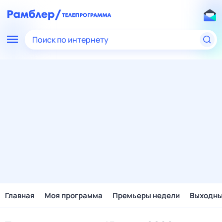
Поиск по интернету
Главная
Моя программа
Премьеры недели
Выходн