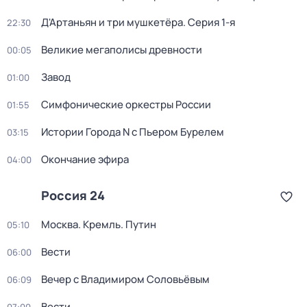
Д'Артаньян и три мушкетёра
. Серия 1-я
22:30
Великие мегаполисы древности
00:05
Завод
01:00
Симфонические оркестры России
01:55
Истории Города N с Пьером Бурелем
03:15
Окончание эфира
04:00
Россия 24
Москва. Кремль. Путин
05:10
Вести
06:00
Вечер с Владимиром Соловьёвым
06:09
Вести