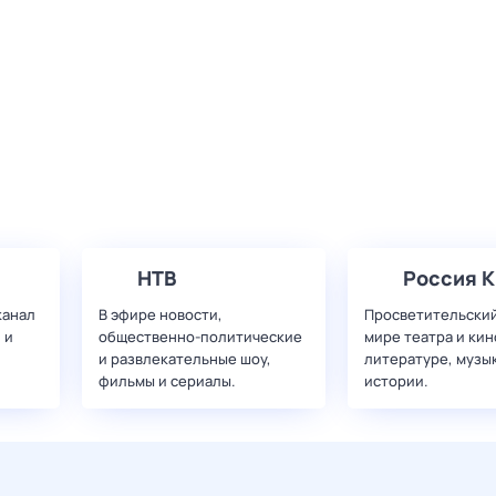
НТВ
Россия К
канал
В эфире новости,
Просветительский
 и
общественно-политические
мире театра и кин
и развлекательные шоу,
литературе, музы
фильмы и сериалы.
истории.