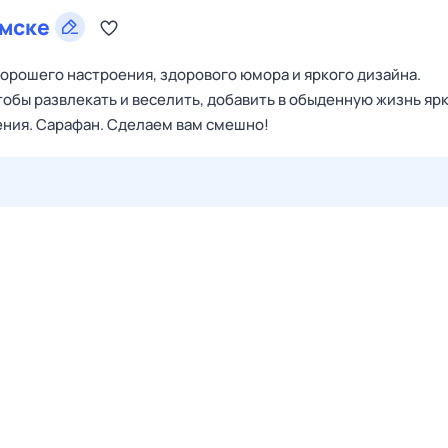
мске
хорошего настроения, здорового юмора и яркого дизайна.
обы развлекать и веселить, добавить в обыденную жизнь яр
ения. Сарафан. Сделаем вам смешно!
29 июл,
ср
30 июл,
чт
31 июл,
пт
1 авг,
сб
2 авг,
вс