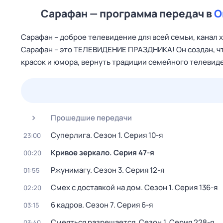
Сарафан — программа передач в
О
Сарафан – доброе телевидение для всей семьи, канал 
Сарафан – это ТЕЛЕВИДЕНИЕ ПРАЗДНИКА! Он создан, чт
красок и юмора, вернуть традиции семейного телевид
25 июл,
сб
26 июл,
вс
27 июл,
пн
28 июл,
вт
Прошедшие передачи
Суперлига
. Сезон 1
. Серия 10-я
23:00
Кривое зеркало
. Серия 47-я
00:20
Ржунимагу
. Сезон 3
. Серия 12-я
01:55
Смех с доставкой на дом
. Сезон 1
. Серия 136-я
02:20
6 кадров
. Сезон 7
. Серия 6-я
03:15
Смеяться разрешается
. Сезон 1
. Серия 228-я
03:40