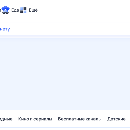
и
Еда
Ещё
Почта
рнету
ия и отдых
Поиск
Погода
ТВ-программа
и и тренды
 ситуации
 вместе
Помощь
одные
Кино и сериалы
Бесплатные каналы
Детские