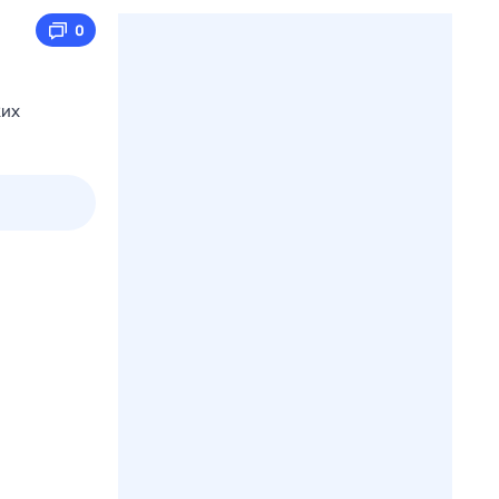
0
ких
3 авг,
пн
4 авг,
вт
5 авг,
ср
6 авг,
чт
Вчера
Сегодня