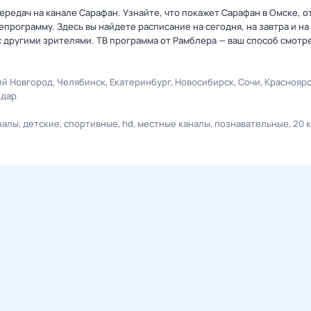
редач на канале Сарафан. Узнайте, что покажет Сарафан в Омске, о
рограмму. Здесь вы найдете расписание на сегодня, на завтра и на
 другими зрителями. ТВ программа от Рамблера — ваш способ смотр
й Новгород
Челябинск
Екатеринбург
Новосибирск
Сочи
Краснояр
одар
налы
детские
спортивные
hd
местные каналы
познавательные
20 