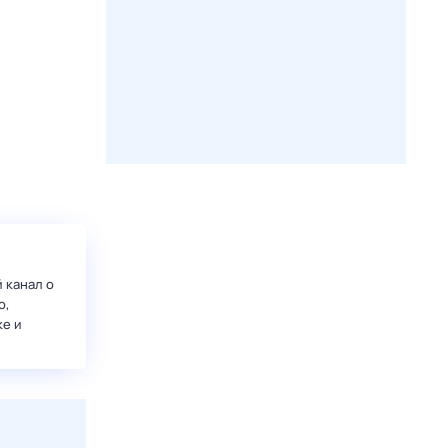
 канал о
о,
ке и