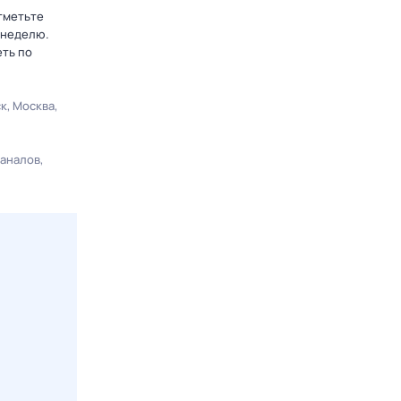
тметьте
 неделю.
еть по
ск
Москва
каналов