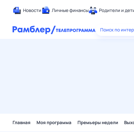
Новости
Личные финансы
Родители и дет
Здоровье
Поиск по инте
Развлечен
Дом и уют
Спорт
Карьера
Авто
Технологи
Жизненные
Сберегаем
Гороскопы
Главная
Моя программа
Премьеры недели
Вых