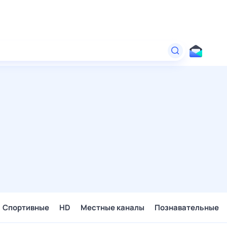
Спортивные
HD
Местные каналы
Познавательные