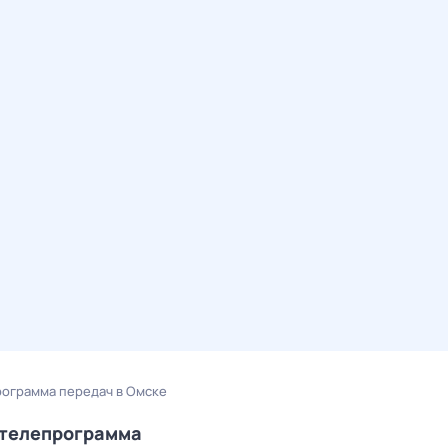
рограмма передач в Омске
/телепрограмма