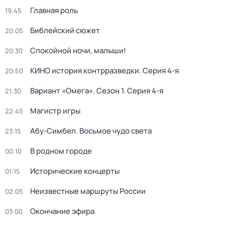
Главная роль
19:45
Библейский сюжет
20:05
Спокойной ночи, малыши!
20:30
КИНО история контрразведки
. Серия 4-я
20:50
Вариант «Омега»
. Сезон 1
. Серия 4-я
21:30
Магистр игры
22:45
Абу-Симбел. Восьмое чудо света
23:15
В родном городе
00:10
Исторические концерты
01:15
Неизвестные маршруты России
02:05
Окончание эфира
03:00