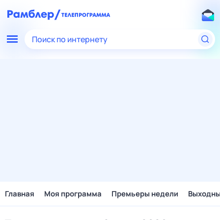
Поиск по интернету
Главная
Моя программа
Премьеры недели
Выходн