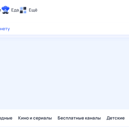
и
Еда
Ещё
Почта
рнету
ия и отдых
Поиск
Погода
ТВ-программа
и и тренды
 ситуации
 вместе
Помощь
одные
Кино и сериалы
Бесплатные каналы
Детские