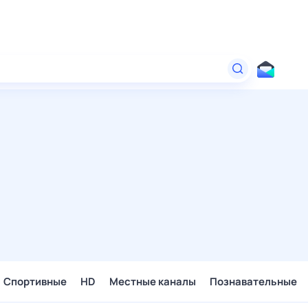
Спортивные
HD
Местные каналы
Познавательные