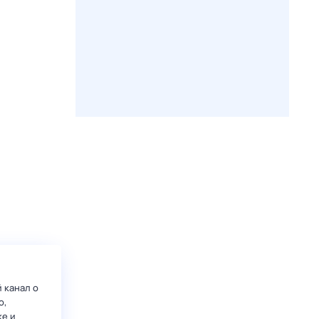
 канал о
о,
ке и