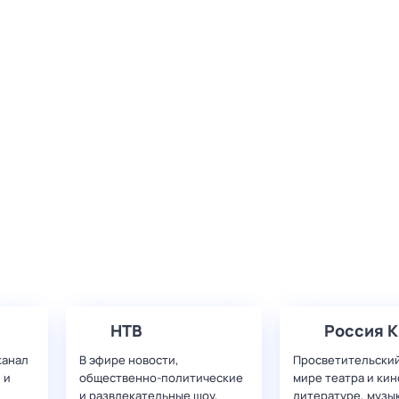
НТВ
Россия К
канал
В эфире новости,
Просветительский
 и
общественно-политические
мире театра и кин
и развлекательные шоу,
литературе, музы