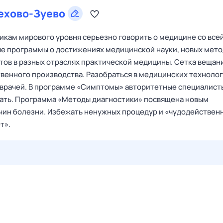
ехово-Зуево
икам мирового уровня серьезно говорить о медицине со все
ные программы о достижениях медицинской науки, новых мет
стов в разных отраслях практической медицины. Сетка вещан
венного производства. Разобраться в медицинских техноло
врачей. В программе «Симптомы» авторитетные специалист
вать. Программа «Методы диагностики» посвящена новым
чин болезни. Избежать ненужных процедур и «чудодействен
т».
27 июл,
пн
28 июл,
вт
29 июл,
ср
30 июл,
чт
31 июл,