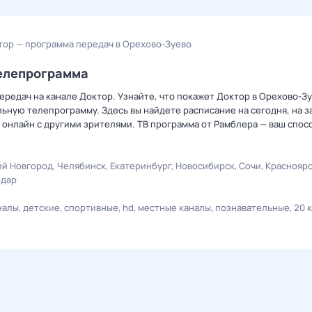
тор — программа передач в Орехово-Зуево
телепрограмма
редач на канале Доктор. Узнайте, что покажет Доктор в Орехово-Зу
ную телепрограмму. Здесь вы найдете расписание на сегодня, на за
онлайн с другими зрителями. ТВ программа от Рамблера — ваш спос
й Новгород
Челябинск
Екатеринбург
Новосибирск
Сочи
Краснояр
одар
налы
детские
спортивные
hd
местные каналы
познавательные
20 