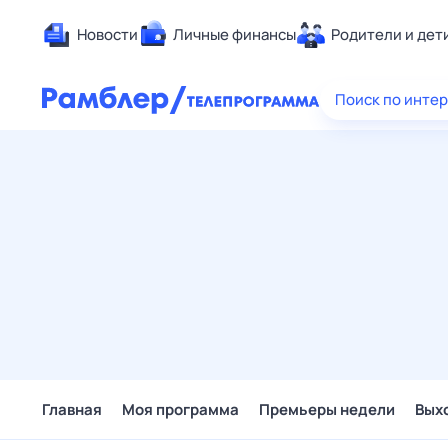
Новости
Личные финансы
Родители и дет
Здоровье
Поиск по инте
Развлечен
Дом и уют
Спорт
Карьера
Авто
Технологи
Жизненные
Сберегаем
Гороскопы
Главная
Моя программа
Премьеры недели
Вых