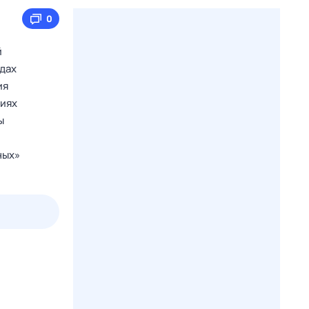
0
й
одах
ия
гиях
ы
ных»
пт
1 авг,
сб
2 авг,
вс
3 авг,
пн
4 авг,
вт
Вчера
Сегод