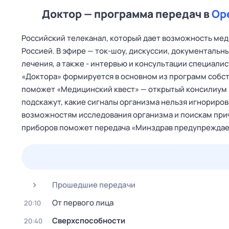
Доктор — программа передач в
Ор
Российский телеканал, который дает возможность мед
Россией. В эфире — ток‑шоу, дискуссии, документаль
лечения, а также - интервью и консультации специали
«Доктора» формируется в основном из программ собст
поможет «Медицинский квест» — открытый консилиум 
подскажут, какие сигналы организма нельзя игнориро
возможностям исследования организма и поискам при
приборов поможет передача «Минздрав предупреждае
23 июл,
чт
24 июл,
пт
25 июл,
сб
26 июл,
вс
Прошедшие передачи
От первого лица
20:10
Сверхспособности
20:40