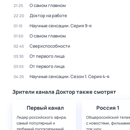
О самом главном
21:25
Доктор на работе
22:20
Научные сенсации
. Серия 9-я
01:10
О самом главном
01:50
Сверхспособности
02:45
От первого лица
03:30
От первого лица
03:55
Научные сенсации
. Сезон 1
. Серия 4-я
04:25
Зрители канала Доктор также смотрят
Первый канал
Россия 1
Лидер российского эфира,
Общероссийский теле
самый популярный и
с новостями, фильмами
любимый русскоязычный
ток-шоу.