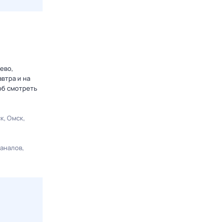
ево,
втра и на
об смотреть
ск
Омск
каналов