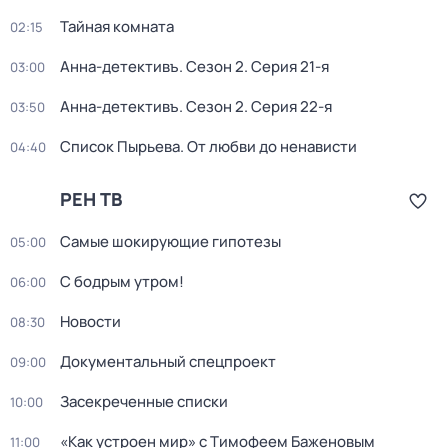
Тайная комната
02:15
Анна-детективъ
. Сезон 2
. Серия 21-я
03:00
Анна-детективъ
. Сезон 2
. Серия 22-я
03:50
Список Пырьева. От любви до ненависти
04:40
РЕН ТВ
Самые шoкиpующие гипотезы
05:00
С бодрым утром!
06:00
Новости
08:30
Документальный спецпроект
09:00
Заcекрeченные списки
10:00
«Как устроен мир» с Тимофеем Баженовым
11:00