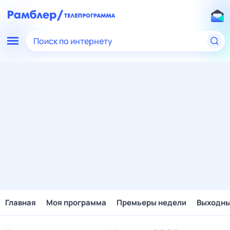
Поиск по интернету
Главная
Моя программа
Премьеры недели
Выходн