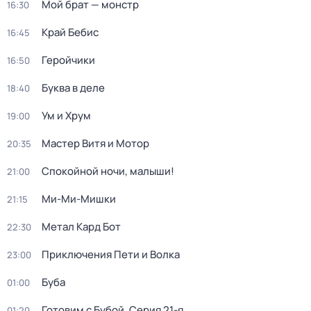
Мой брат — монстр
16:30
Край Бебис
16:45
Геройчики
16:50
Буква в деле
18:40
Ум и Хрум
19:00
Мастер Витя и Мотор
20:35
Спокойной ночи, малыши!
21:00
Ми-Ми-Мишки
21:15
Метал Кард Бот
22:30
Приключения Пети и Волка
23:00
Буба
01:00
Готовим с Бубой
. Серия 21-я
01:20