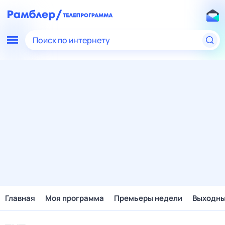
Поиск по интернету
Главная
Моя программа
Премьеры недели
Выходн